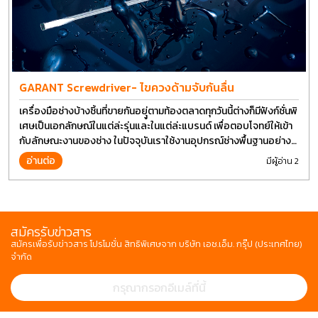
GARANT Screwdriver- ไขควงด้ามจับกันลื่น
เครื่องมือช่างบ้างชิ้นที่ขายกันอยุู่ตามท้องตลาดทุกวันนี้ต่างก็มีฟังก์ชั่นพิ
เศษเป็นเอกลักษณ์ในแต่ล่ะรุ่นและในแต่ล่ะแบรนด์ เพื่อตอบโจทย์ให้เข้า
กับลักษณะงานของช่าง ในปัจจุบันเราใช้งานอุปกรณ์ช่างพื้นฐานอย่าง
ไขควงกันในงานหลายประเภททำให้มีการปรับเปลี่ยนรูปแบบ
อ่านต่อ
มีผู้อ่าน 2
สมัครรับข่าวสาร
สมัครเพื่อรับข่าวสาร โปรโมชั่น สิทธิพิเศษจาก บริษัท เอช.เอ็ม. กรุ๊ป (ประเทศไทย)
จำกัด