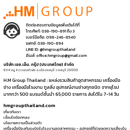
ติดต่อสอบถามข้อมูลเพิ่มเติมได้ที่
โทรศัพท์:
038-190-891 ถึง 3
เบอร์มือถือ:
098-246-8540
แฟกซ์:
038-190-894
LINE ID:
@hmgroupthailand
อีเมล์:
office.hmgroup@gmail.com
บริษัท เอช.เอ็ม. กรุ๊ป (ประเทศไทย) จำกัด
61/4 หมู่ 4 ต.ดอนหัวฬ่อ อ.เมืองชลบุรี จ.ชลบุรี 20000
H.M Group Thailand : แหล่งรวมสินค้าอุตสาหกรรม เครื่องมือ
ช่าง เครื่องมือโรงงาน ทูลลิ่ง อุปกรณ์งานช่างทุกชนิด จากยุโรป
มากกว่า 500 แบรนด์ชั้นนำ 65,000 รายการ ส่งได้ใน 7-14 วัน
hmgroupthailand.com
เกี่ยวกับเรา
เงื่อนไขข้อตกลง
นโยบายความเป็นส่วนตัว
เครื่องมือป้องกันระเบิดในโรงงานอุตสาหกรรม – อุปกรณ์ที่ช่วยลดความเสี่ยงใน