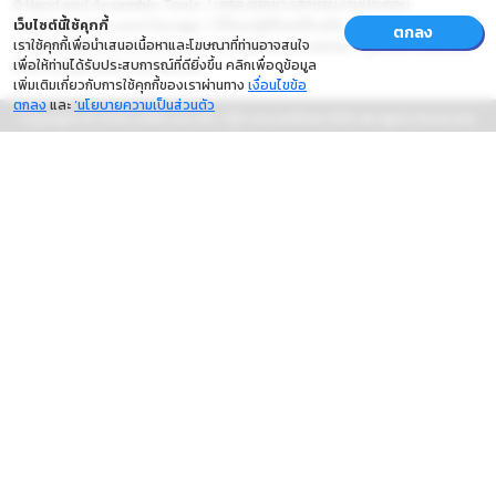
8 Hand and Assembly Tools / เครื่องมือช่างสำหรับงานประกอบ
9 Workstations and Storage / โต๊ะและตู้เก็บเครื่องมือ
เว็บไซต์นี้ใช้คุกกี้
ตกลง
เราใช้คุกกี้เพื่อนำเสนอเนื้อหาและโฆษณาที่ท่านอาจสนใจ
0 Workshop accessories and occupational safety / อุปกรณ์ เครื่องมือ
เพื่อให้ท่านได้รับประสบการณ์ที่ดียิ่งขึ้น คลิกเพื่อดูข้อมูล
ทั่วไป และอุปกรณ์ความปลอดภัย
เพิ่มเติมเกี่ยวกับการใช้คุกกี้ของเราผ่านทาง
เงื่อนไขข้อ
ตกลง
และ
‘นโยบายความเป็นส่วนตัว
Copyright © 2026
บริษัท เอช.เอ็ม. กรุ๊ป (ประเทศไทย) จำกัด
All rights Reserved.
Powered by
OlanLab Co., Ltd.