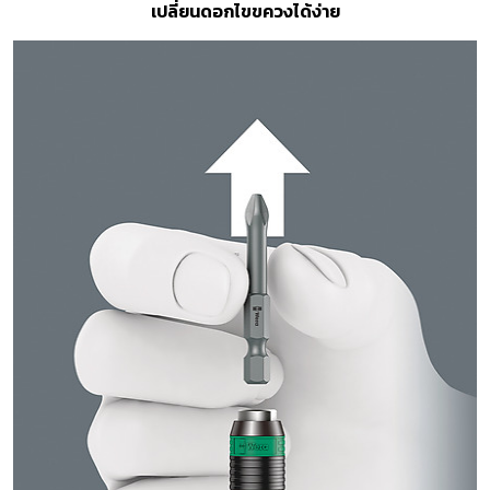
เปลี่ยนดอกไขขควงได้ง่าย