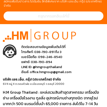
สมัครเพื่อรับข่าวสาร โปรโมชั่น สิทธิพิเศษจาก บริษัท เอช.เอ็ม. กรุ๊ป (ประเทศไทย)
จำกัด
ติดต่อสอบถามข้อมูลเพิ่มเติมได้ที่
โทรศัพท์:
038-190-891 ถึง 3
เบอร์มือถือ:
098-246-8540
แฟกซ์:
038-190-894
LINE ID:
@hmgroupthailand
อีเมล์:
office.hmgroup@gmail.com
บริษัท เอช.เอ็ม. กรุ๊ป (ประเทศไทย) จำกัด
61/4 หมู่ 4 ต.ดอนหัวฬ่อ อ.เมืองชลบุรี จ.ชลบุรี 20000
H.M Group Thailand : แหล่งรวมสินค้าอุตสาหกรรม เครื่องมือ
ช่าง เครื่องมือโรงงาน ทูลลิ่ง อุปกรณ์งานช่างทุกชนิด จากยุโรป
มากกว่า 500 แบรนด์ชั้นนำ 65,000 รายการ ส่งได้ใน 7-14 วัน