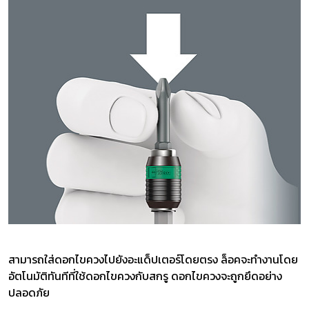
สามารถใส่ดอกไขควงไปยังอะแด็ปเตอร์โดยตรง ล็อคจะทำงานโดย
อัตโนมัติทันทีที่ใช้ดอกไขควงกับสกรู ดอกไขควงจะถูกยึดอย่าง
ปลอดภัย