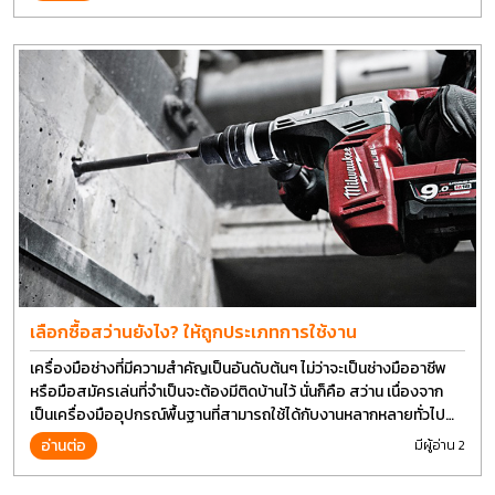
เลือกซื้อสว่านยังไง? ให้ถูกประเภทการใช้งาน
เครื่องมือช่างที่มีความสำคัญเป็นอันดับต้นๆ ไม่ว่าจะเป็นช่างมืออาชีพ
หรือมือสมัครเล่นที่จำเป็นจะต้องมีติดบ้านไว้ นั่นก็คือ สว่าน เนื่องจาก
เป็นเครื่องมืออุปกรณ์พื้นฐานที่สามารถใช้ได้กับงานหลากหลายทั่วไป
เรียกว่า เป็นเครื่องมือที่ใช้ง่าย ใครๆก็สามารถใช้ได้
อ่านต่อ
มีผู้อ่าน 2