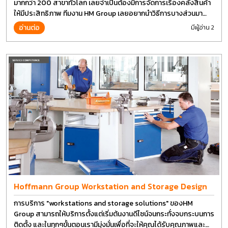
มากกว่า 200 สาขาทั่วโลก เลยจำเป็นต้องมีการจัดการเรื่องคลังสินค้า
ให้มีประสิทธิภาพ ทีมงาน HM Group เลยอยากนำวิธีการบางส่วนมา
แบ่งปันกัน
อ่านต่อ
มีผู้อ่าน 2
Hoffmann Group Workstation and Storage Design
การบริการ "workstations and storage solutions" ของHM
Group สามารถให้บริการตั้งแต่เริ่มต้นงานดีไซน์จนกระทั่งจบกระบนการ
ติดตั้ง และในทุกๆขั้นตอนเรามีมุ่งมั่นเพื่อที่จะให้คุณได้รับคุณภาพและ