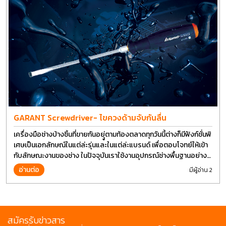
GARANT Screwdriver- ไขควงด้ามจับกันลื่น
เครื่องมือช่างบ้างชิ้นที่ขายกันอยุู่ตามท้องตลาดทุกวันนี้ต่างก็มีฟังก์ชั่นพิ
เศษเป็นเอกลักษณ์ในแต่ล่ะรุ่นและในแต่ล่ะแบรนด์ เพื่อตอบโจทย์ให้เข้า
กับลักษณะงานของช่าง ในปัจจุบันเราใช้งานอุปกรณ์ช่างพื้นฐานอย่าง
ไขควงกันในงานหลายประเภททำให้มีการปรับเปลี่ยนรูปแบบ
อ่านต่อ
มีผู้อ่าน 2
สมัครรับข่าวสาร