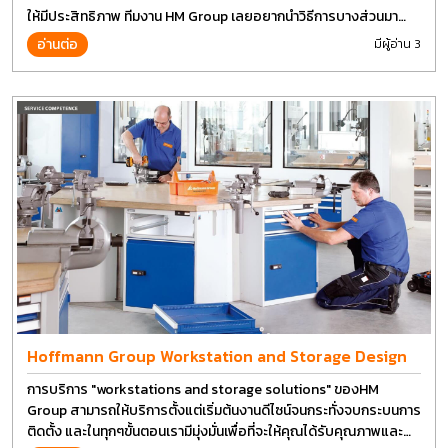
ให้มีประสิทธิภาพ ทีมงาน HM Group เลยอยากนำวิธีการบางส่วนมา
แบ่งปันกัน
อ่านต่อ
มีผู้อ่าน 3
Hoffmann Group Workstation and Storage Design
การบริการ "workstations and storage solutions" ของHM
Group สามารถให้บริการตั้งแต่เริ่มต้นงานดีไซน์จนกระทั่งจบกระบนการ
ติดตั้ง และในทุกๆขั้นตอนเรามีมุ่งมั่นเพื่อที่จะให้คุณได้รับคุณภาพและ