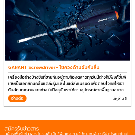
GARANT Screwdriver- ไขควงด้ามจับกันลื่น
เครื่องมือช่างบ้างชิ้นที่ขายกันอยุู่ตามท้องตลาดทุกวันนี้ต่างก็มีฟังก์ชั่นพิ
เศษเป็นเอกลักษณ์ในแต่ล่ะรุ่นและในแต่ล่ะแบรนด์ เพื่อตอบโจทย์ให้เข้า
กับลักษณะงานของช่าง ในปัจจุบันเราใช้งานอุปกรณ์ช่างพื้นฐานอย่าง
ไขควงกันในงานหลายประเภททำให้มีการปรับเปลี่ยนรูปแบบ
อ่านต่อ
มีผู้อ่าน 3
สมัครรับข่าวสาร
สมัครเพื่อรับข่าวสาร โปรโมชั่น สิทธิพิเศษจาก บริษัท เอช.เอ็ม. กรุ๊ป (ประเทศไทย)