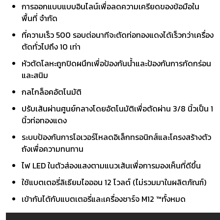
การออกแบบแบบอินไลน์เพื่อลดความเครียดของข้อมือใน
พื้นที่ จำกัด
ที่ความเร็ว 500 รอบต่อนาทีจะตัดท่อทองแดงได้เร็วกว่าเครื่อง
ตัดทั่วไปถึง 10 เท่า
หัวตัดโลหะถูกปิดผนึกเพื่อป้องกันน้ำและป้องกันการกัดกร่อน
และสนิม
กลไกล็อคอัตโนมัติ
ปรับเส้นผ่านศูนย์กลางโดยอัตโนมัติเพื่อตัดผ่าน 3/8 นิ้วเป็น 1
นิ้วท่อทองแดง
ระบบป้องกันการโอเวอร์โหลดอิเล็กทรอนิกส์และโครงสร้างตัว
ถังเพื่อความทนทาน
ไฟ LED ในตัวส่องแสงตามแนวเส้นเพื่อการมองเห็นที่ดีขึ้น
ใช้แบตเตอรี่ลิเธียมไอออน 12 โวลต์ (ไม่รวมมาในผลิตภัณฑ์)
เข้ากันได้กับแบตเตอรี่และเครื่องชาร์จ M12 ™ทั้งหมด