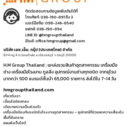
ติดต่อสอบถามข้อมูลเพิ่มเติมได้ที่
โทรศัพท์:
038-190-891 ถึง 3
เบอร์มือถือ:
098-246-8540
แฟกซ์:
038-190-894
LINE ID:
@hmgroupthailand
อีเมล์:
office.hmgroup@gmail.com
บริษัท เอช.เอ็ม. กรุ๊ป (ประเทศไทย) จำกัด
61/4 หมู่ 4 ต.ดอนหัวฬ่อ อ.เมืองชลบุรี จ.ชลบุรี 20000
H.M Group Thailand : แหล่งรวมสินค้าอุตสาหกรรม เครื่องมือ
ช่าง เครื่องมือโรงงาน ทูลลิ่ง อุปกรณ์งานช่างทุกชนิด จากยุโรป
มากกว่า 500 แบรนด์ชั้นนำ 65,000 รายการ ส่งได้ใน 7-14 วัน
hmgroupthailand.com
เกี่ยวกับเรา
เงื่อนไขข้อตกลง
นโยบายความเป็นส่วนตัว
เครื่องมือป้องกันระเบิดในโรงงานอุตสาหกรรม – อุปกรณ์ที่ช่วยลดความเสี่ยงใน
พื้นที่อันตราย
แผนผังเว็บไซต์