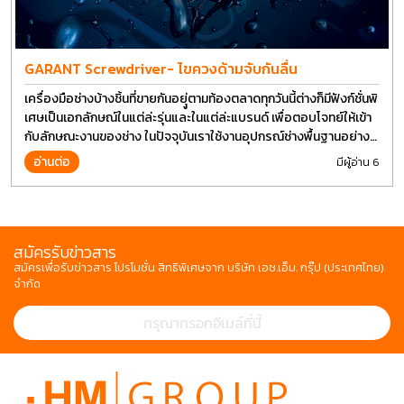
GARANT Screwdriver- ไขควงด้ามจับกันลื่น
เครื่องมือช่างบ้างชิ้นที่ขายกันอยุู่ตามท้องตลาดทุกวันนี้ต่างก็มีฟังก์ชั่นพิ
เศษเป็นเอกลักษณ์ในแต่ล่ะรุ่นและในแต่ล่ะแบรนด์ เพื่อตอบโจทย์ให้เข้า
กับลักษณะงานของช่าง ในปัจจุบันเราใช้งานอุปกรณ์ช่างพื้นฐานอย่าง
ไขควงกันในงานหลายประเภททำให้มีการปรับเปลี่ยนรูปแบบ
อ่านต่อ
มีผู้อ่าน 6
สมัครรับข่าวสาร
สมัครเพื่อรับข่าวสาร โปรโมชั่น สิทธิพิเศษจาก บริษัท เอช.เอ็ม. กรุ๊ป (ประเทศไทย)
จำกัด