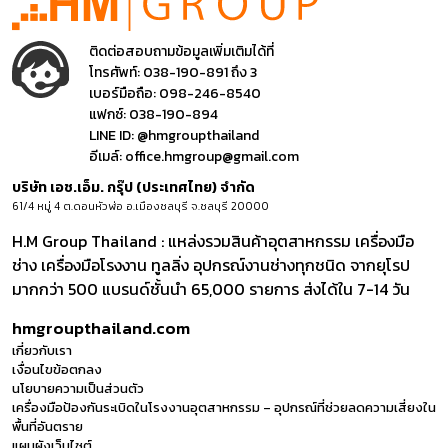
ติดต่อสอบถามข้อมูลเพิ่มเติมได้ที่
โทรศัพท์:
038-190-891 ถึง 3
เบอร์มือถือ:
098-246-8540
แฟกซ์:
038-190-894
LINE ID:
@hmgroupthailand
อีเมล์:
office.hmgroup@gmail.com
บริษัท เอช.เอ็ม. กรุ๊ป (ประเทศไทย) จำกัด
61/4 หมู่ 4 ต.ดอนหัวฬ่อ อ.เมืองชลบุรี จ.ชลบุรี 20000
H.M Group Thailand : แหล่งรวมสินค้าอุตสาหกรรม เครื่องมือ
ช่าง เครื่องมือโรงงาน ทูลลิ่ง อุปกรณ์งานช่างทุกชนิด จากยุโรป
มากกว่า 500 แบรนด์ชั้นนำ 65,000 รายการ ส่งได้ใน 7-14 วัน
hmgroupthailand.com
เกี่ยวกับเรา
เงื่อนไขข้อตกลง
นโยบายความเป็นส่วนตัว
เครื่องมือป้องกันระเบิดในโรงงานอุตสาหกรรม – อุปกรณ์ที่ช่วยลดความเสี่ยงใน
พื้นที่อันตราย
แผนผังเว็บไซต์