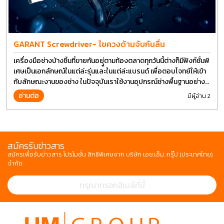
GARANT Screwdriver- ไขควงด้ามจับกันลื่น
เครื่องมือช่างบ้างชิ้นที่ขายกันอยุู่ตามท้องตลาดทุกวันนี้ต่างก็มีฟังก์ชั่นพิ
เศษเป็นเอกลักษณ์ในแต่ล่ะรุ่นและในแต่ล่ะแบรนด์ เพื่อตอบโจทย์ให้เข้า
กับลักษณะงานของช่าง ในปัจจุบันเราใช้งานอุปกรณ์ช่างพื้นฐานอย่าง
ไขควงกันในงานหลายประเภททำให้มีการปรับเปลี่ยนรูปแบบ
อ่านต่อ
มีผู้อ่าน 2
สมัครรับข่าวสาร
สมัครเพื่อรับข่าวสาร โปรโมชั่น สิทธิพิเศษจาก บริษัท เอช.เอ็ม. กรุ๊ป (ประเทศไทย)
จำกัด