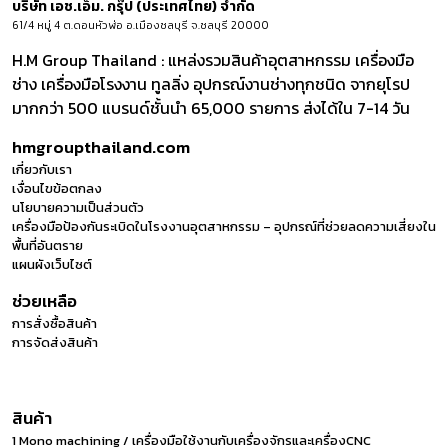
บริษัท เอช.เอ็ม. กรุ๊ป (ประเทศไทย) จำกัด
61/4 หมู่ 4 ต.ดอนหัวฬ่อ อ.เมืองชลบุรี จ.ชลบุรี 20000
H.M Group Thailand : แหล่งรวมสินค้าอุตสาหกรรม เครื่องมือ
ช่าง เครื่องมือโรงงาน ทูลลิ่ง อุปกรณ์งานช่างทุกชนิด จากยุโรป
มากกว่า 500 แบรนด์ชั้นนำ 65,000 รายการ ส่งได้ใน 7-14 วัน
hmgroupthailand.com
เกี่ยวกับเรา
เงื่อนไขข้อตกลง
นโยบายความเป็นส่วนตัว
เครื่องมือป้องกันระเบิดในโรงงานอุตสาหกรรม – อุปกรณ์ที่ช่วยลดความเสี่ยงใน
พื้นที่อันตราย
แผนผังเว็บไซต์
ช่วยเหลือ
การสั่งซื้อสินค้า
การจัดส่งสินค้า
สินค้า
1 Mono machining / เครื่องมือใช้งานกับเครื่องจักรและเครื่องCNC