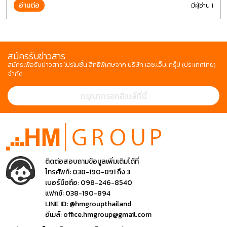
ไขควงกันในงานหลายประเภททำให้มีการปรับเปลี่ยนรูปแบบ
อ่านต่อ
มีผู้อ่าน 1
สมัครรับข่าวสาร
สมัครเพื่อรับข่าวสาร โปรโมชั่น สิทธิพิเศษจาก บริษัท เอช.เอ็ม. กรุ๊ป (ประเทศไทย)
จำกัด
ติดต่อสอบถามข้อมูลเพิ่มเติมได้ที่
โทรศัพท์:
038-190-891 ถึง 3
เบอร์มือถือ:
098-246-8540
แฟกซ์:
038-190-894
LINE ID:
@hmgroupthailand
อีเมล์:
office.hmgroup@gmail.com