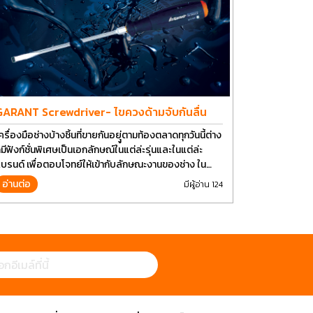
GARANT Screwdriver- ไขควงด้ามจับกันลื่น
ครื่องมือช่างบ้างชิ้นที่ขายกันอยุู่ตามท้องตลาดทุกวันนี้ต่าง
็มีฟังก์ชั่นพิเศษเป็นเอกลักษณ์ในแต่ล่ะรุ่นและในแต่ล่ะ
บรนด์ เพื่อตอบโจทย์ให้เข้ากับลักษณะงานของช่าง ใน
ัจจุบันเราใช้งานอุปกรณ์ช่างพื้นฐานอย่างไขควงกันในงาน
อ่านต่อ
มีผู้อ่าน 124
ลายประเภททำให้มีการปรับเปลี่ยนรูปแบบ