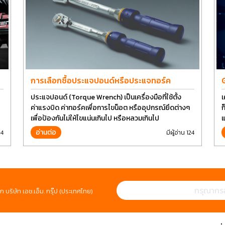
การเลือกซื้อประแจปอนด์หรือประแจทอร์ค
ประแจปอนด์ (Torque Wrench) เป็นเครื่องมือที่ใช้ตั้ง
เ
ค่าแรงบิด ค่าทอร์คเพื่อการไขน็อต หรืออุปกรณ์ยึดต่างๆ
ก
เพื่อป้องกันไม่ให้ไขแน่นเกินไป หรือหลวมเกินไป
แ
ป
อ่านต่อ
24
มีผู้อ่าน 124
ห
ก บริษัท เอช.เอ็ม. กรุ๊ป (ประเทศไทย)