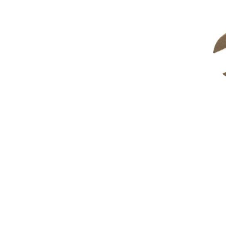
งานกับเครื่อ
5 Grinding an
มือสำหรับงาน
ผิว
9 Workstati
โต๊ะและตู้เก็บเ