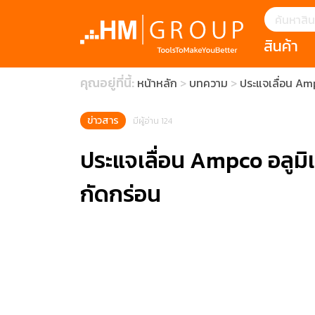
สินค้า
แนะนำ
คุณอยู่ที่นี้:
หน้าหลัก
บทความ
ประแจเลื่อน Am
HOFFMANN 
บทความ
clearance s
ECatalogue
Download
ข่าวสาร
มีผู้อ่าน 124
กระดาษอุตส
ประแจเลื่อน Ampco อลูมิ
มีดคัตเตอร์นิ
กัดกร่อน
สินค้าแนะนำ
เครื่องมือสำห
(Tools Heigh
ประเภท
1 Mono machin