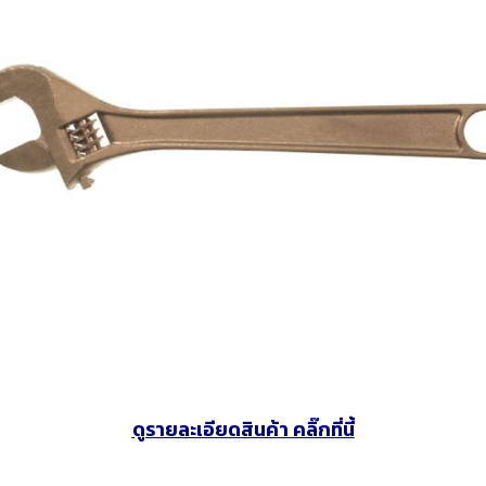
งจักรและเครื่องCNC
เครื่องมือใช้งานกับเครื่องจักรและ
อุปกรณ์จับยึด
เครื่องCNC
d Cutting / เครื่อง
6 Fastening tools for screws /
7 Gripping, cut
ขัด เจียร และตกแต่ง
เครื่องมือช่าง ประเภทขันแน่น
tools / เครื่อง
ยึดให้แน่น
ons and Storage /
0 Workshop accessories and
ครื่องมือ
occupational safety / อุปกรณ์
เครื่องมือทั่วไป และอุปกรณ์ความ
ปลอดภัย
ดูรายละเอียดสินค้า คลิ๊กที่นี้