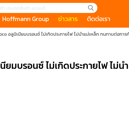
Hoffmann Group
ข่าวสาร
ติดต่อเรา
pco อลูมิเนียมบรอนซ์ ไม่เกิดประกายไฟ ไม่นำแม่เหล็ก ทนทานต่อการก
GROUP STORY
เหตุการณ์
HOLEX
Salespage
GARANT
ale
Cromwell
MAKITA
Hoffmann
Cromwell
าหกรรม
กระเป๋าใส่เครื่องมือ (Tool Cases)
คีมสำหรับงานไฟ
เนียมบรอนซ์ ไม่เกิดประกายไฟ ไม่น
รภัย (safety cutter)
สินค้าประเภทประแจ
สินค้าราคาพิเ
Swiss Tool
ประเภทไขควง
เครื่องมือขัดและตกแต่งผิววัสดุ
เครื่องมือที่ไม่
(Non-sparking
รับการทำงานในที่สูง
เครื่องมือสำหรับช่างยนต์ (
เครื่องมือสำหรั
t)
Mechanic Tools)
(Electrician To
ing / เครื่องมือใช้
2 Modular machining / ชุด
3 Clamping te