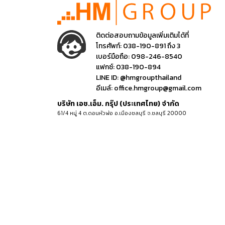
ติดต่อสอบถามข้อมูลเพิ่มเติมได้ที่
โทรศัพท์:
038-190-891 ถึง 3
เบอร์มือถือ:
098-246-8540
แฟกซ์:
038-190-894
LINE ID:
@hmgroupthailand
อีเมล์:
office.hmgroup@gmail.com
บริษัท เอช.เอ็ม. กรุ๊ป (ประเทศไทย) จำกัด
61/4 หมู่ 4 ต.ดอนหัวฬ่อ อ.เมืองชลบุรี จ.ชลบุรี 20000