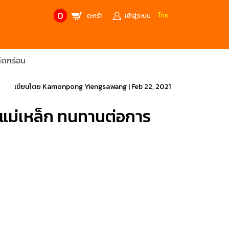
0
ไทย
ตะกร้า
เข้าสู่ระบบ
ัดกร่อน
CONTACT US
MANUFACTURE’S BRANDS
Stainless Steel Metric Offset
Trusco
เขียนโดย
Kamonpong Yiengsawang
|
Feb 22, 2021
ฟ้า
ชุดเครื่องมืองานช่าง
ำแม่เหล็ก ทนทานต่อการ
ศษจากแบรนด์ PB
สินค้าลดราคาพิเศษ
ก่อให้เกิดประกายไฟ
เครื่องมือป้องกันไฟฟ้าสถิตย์
 tools)
(ESD)
บช่างไฟฟ้า
ATORN
ol)
chnology /
4 Metrology / เครื่องมือวัด