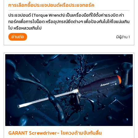
การเลือกซื้อประแจปอนด์หรือประแจทอร์ค
ประแจปอนด์ (Torque Wrench) เป็นเครื่องมือที่ใช้ตั้งค่าแรงบิด ค่า
ทอร์คเพื่อการไขน็อต หรืออุปกรณ์ยึดต่างๆ เพื่อป้องกันไม่ให้ไขแน่นเกิน
ไป หรือหลวมเกินไป
อ่านต่อ
มีผู้อ่าน 1
GARANT Screwdriver- ไขควงด้ามจับกันลื่น