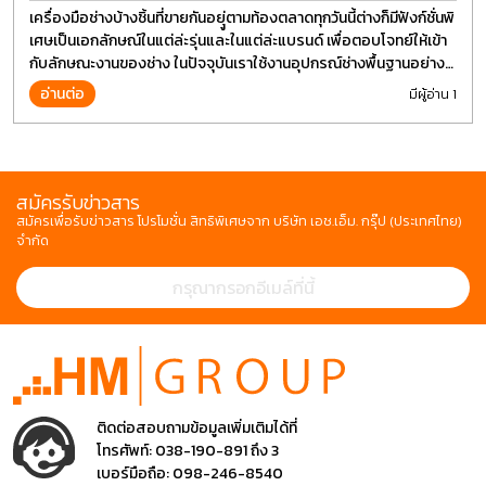
เครื่องมือช่างบ้างชิ้นที่ขายกันอยุู่ตามท้องตลาดทุกวันนี้ต่างก็มีฟังก์ชั่นพิ
เศษเป็นเอกลักษณ์ในแต่ล่ะรุ่นและในแต่ล่ะแบรนด์ เพื่อตอบโจทย์ให้เข้า
กับลักษณะงานของช่าง ในปัจจุบันเราใช้งานอุปกรณ์ช่างพื้นฐานอย่าง
ไขควงกันในงานหลายประเภททำให้มีการปรับเปลี่ยนรูปแบบ
อ่านต่อ
มีผู้อ่าน 1
สมัครรับข่าวสาร
สมัครเพื่อรับข่าวสาร โปรโมชั่น สิทธิพิเศษจาก บริษัท เอช.เอ็ม. กรุ๊ป (ประเทศไทย)
จำกัด
ติดต่อสอบถามข้อมูลเพิ่มเติมได้ที่
โทรศัพท์:
038-190-891 ถึง 3
เบอร์มือถือ:
098-246-8540