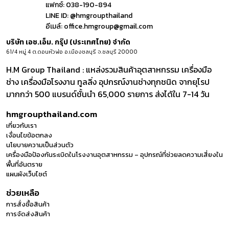
แฟกซ์:
038-190-894
LINE ID:
@hmgroupthailand
อีเมล์:
office.hmgroup@gmail.com
บริษัท เอช.เอ็ม. กรุ๊ป (ประเทศไทย) จำกัด
61/4 หมู่ 4 ต.ดอนหัวฬ่อ อ.เมืองชลบุรี จ.ชลบุรี 20000
H.M Group Thailand : แหล่งรวมสินค้าอุตสาหกรรม เครื่องมือ
ช่าง เครื่องมือโรงงาน ทูลลิ่ง อุปกรณ์งานช่างทุกชนิด จากยุโรป
มากกว่า 500 แบรนด์ชั้นนำ 65,000 รายการ ส่งได้ใน 7-14 วัน
hmgroupthailand.com
เกี่ยวกับเรา
เงื่อนไขข้อตกลง
นโยบายความเป็นส่วนตัว
เครื่องมือป้องกันระเบิดในโรงงานอุตสาหกรรม – อุปกรณ์ที่ช่วยลดความเสี่ยงใน
พื้นที่อันตราย
แผนผังเว็บไซต์
ช่วยเหลือ
การสั่งซื้อสินค้า
การจัดส่งสินค้า