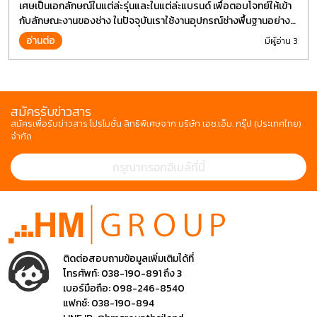
เศษเป็นเอกลักษณ์ในแต่ล่ะรุ่นและในแต่ล่ะแบรนด์ เพื่อตอบโจทย์ให้เข้า
กับลักษณะงานของช่าง ในปัจจุบันเราใช้งานอุปกรณ์ช่างพื้นฐานอย่าง
ไขควงกันในงานหลายประเภททำให้มีการปรับเปลี่ยนรูปแบบ
อ่านต่อ
มีผู้อ่าน 3
สมัครรับข่าวสาร
สมัครเพื่อรับข่าวสาร โปรโมชั่น สิทธิพิเศษจาก บริษัท เอช.เอ็ม. กรุ๊ป (ประเทศไทย)
จำกัด
ติดต่อสอบถามข้อมูลเพิ่มเติมได้ที่
โทรศัพท์:
038-190-891 ถึง 3
เบอร์มือถือ:
098-246-8540
แฟกซ์:
038-190-894