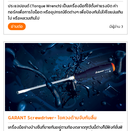
ประแจปอนด์ (Torque Wrench) เป็นเครื่องมือที่ใช้ตั้งค่าแรงบิด ค่า
ทอร์คเพื่อการไขน็อต หรืออุปกรณ์ยึดต่างๆ เพื่อป้องกันไม่ให้ไขแน่นเกิน
ไป หรือหลวมเกินไป
อ่านต่อ
มีผู้อ่าน 3
GARANT Screwdriver- ไขควงด้ามจับกันลื่น
เครื่องมือช่างบ้างชิ้นที่ขายกันอยุู่ตามท้องตลาดทุกวันนี้ต่างก็มีฟังก์ชั่นพิ