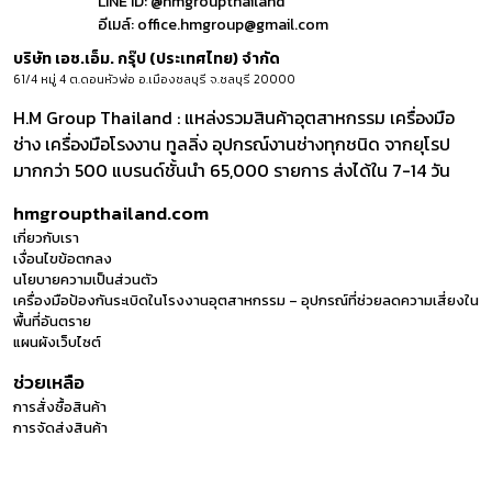
LINE ID:
@hmgroupthailand
อีเมล์:
office.hmgroup@gmail.com
บริษัท เอช.เอ็ม. กรุ๊ป (ประเทศไทย) จำกัด
61/4 หมู่ 4 ต.ดอนหัวฬ่อ อ.เมืองชลบุรี จ.ชลบุรี 20000
H.M Group Thailand : แหล่งรวมสินค้าอุตสาหกรรม เครื่องมือ
ช่าง เครื่องมือโรงงาน ทูลลิ่ง อุปกรณ์งานช่างทุกชนิด จากยุโรป
มากกว่า 500 แบรนด์ชั้นนำ 65,000 รายการ ส่งได้ใน 7-14 วัน
hmgroupthailand.com
เกี่ยวกับเรา
เงื่อนไขข้อตกลง
นโยบายความเป็นส่วนตัว
เครื่องมือป้องกันระเบิดในโรงงานอุตสาหกรรม – อุปกรณ์ที่ช่วยลดความเสี่ยงใน
พื้นที่อันตราย
แผนผังเว็บไซต์
ช่วยเหลือ
การสั่งซื้อสินค้า
การจัดส่งสินค้า