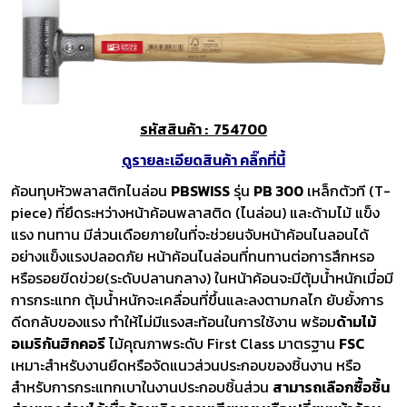
รหัสสินค้า : 754700
ดูรายละเอียดสินค้า คลิ๊กที่นี้
ค้อนทุบหัวพลาสติกไนล่อน
PBSWISS
รุ่น
PB 300
เหล็กตัวที (T-
piece) ที่ยึดระหว่างหน้าค้อนพลาสติด (ไนล่อน) และด้ามไม้ แข็ง
แรง ทนทาน มีส่วนเดือยภายในที่จะช่วยนจับหน้าค้อนไนลอนได้
อย่างแข็งแรงปลอดภัย หน้าค้อนไนล่อนที่ทนทานต่อการสึกหรอ
หรือรอยขีดข่วย(ระดับปลานกลาง) ในหน้าค้อนจะมีตุ้มน้ำหนักเมื่อมี
การกระแทก ตุ้มน้ำหนักจะเคลื่อนที่ขึ้นและลงตามกลไก ยับยั้งการ
ดีดกลับของแรง ทำให้ไม่มีแรงสะท้อนในการใช้งาน พร้อม
ด้ามไม้
อเมริกันฮิกคอรี
ไม้คุณภาพระดับ First Class มาตรฐาน
FSC
เหมาะสำหรับงานยืดหรือจัดแนวส่วนประกอบของชิ้นงาน หรือ
สำหรับการกระแทกเบาในงานประกอบชิ้นส่วน
สามารถเลือกซื้อชิ้น