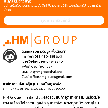
สมัครรับข่าวสาร
สมัครเพื่อรับข่าวสาร โปรโมชั่น สิทธิพิเศษจาก บริษัท เอช.เอ็ม. กรุ๊ป (ประเทศไทย)
จำกัด
ติดต่อสอบถามข้อมูลเพิ่มเติมได้ที่
โทรศัพท์:
038-190-891 ถึง 3
เบอร์มือถือ:
098-246-8540
แฟกซ์:
038-190-894
LINE ID:
@hmgroupthailand
อีเมล์:
office.hmgroup@gmail.com
บริษัท เอช.เอ็ม. กรุ๊ป (ประเทศไทย) จำกัด
61/4 หมู่ 4 ต.ดอนหัวฬ่อ อ.เมืองชลบุรี จ.ชลบุรี 20000
H.M Group Thailand : แหล่งรวมสินค้าอุตสาหกรรม เครื่องมือ
ช่าง เครื่องมือโรงงาน ทูลลิ่ง อุปกรณ์งานช่างทุกชนิด จากยุโรป