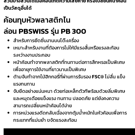
ส่วนบางส่วนได้เมื่อค้อนเกิดความเสียหาย หรือเปลี่ยนหน้าค้อน
เป็นวัสดุอื่นได้
ค้อนทุบหัวพลาสติกไน
ล่อน
PBSWISS
รุ่น
PB 300
สำหรับการยืดชิ้นงานบนโต๊ะเครื่อง
เหมาะสำหรับงานที่ต้องการไม่ให้มีแรงสั้นหรือแรงสะท้อน
ระหว่างงานประกอบ
หน้าค้อนทำจากพลาสติกที่ทนทานต่อการสึกหรอเป็นพิเศษ
เพื่ออายุการใช้งานที่ยาวนานเป็นพิเศษ
ด้ามจับทำจากไม้ฮิกกอรี่ที่ผ่านการรับรอง
FSC®
ไม่ลื่น แข็ง
แรงทนทาน
จับยึดอย่างแน่นหนา ด้วยท่อเหล็กตัวทีพร้อมด้วยลิ่มพิเศษ
และหมุดเดือยแข็งแรง ทนทาน ปลอดภัย แต่ยังคงความ
สามารถเปลี่ยนหน้าค้อนได้ง่าย
การหน่วงแรงดีดกลับเนื่องจากตุ้มน้ำหนักในหัวค้อนเพื่อการ
กระแทกที่แม่นยำ ขจัดแรงสะท้อน