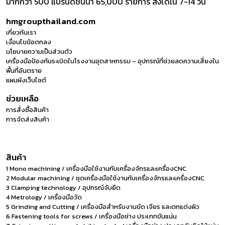
มากกว่า 500 แบรนด์ชั้นนำ 65,000 รายการ ส่งได้ใน 7-14 วัน
hmgroupthailand.com
เกี่ยวกับเรา
เงื่อนไขข้อตกลง
นโยบายความเป็นส่วนตัว
เครื่องมือป้องกันระเบิดในโรงงานอุตสาหกรรม – อุปกรณ์ที่ช่วยลดความเสี่ยงใน
พื้นที่อันตราย
แผนผังเว็บไซต์
ช่วยเหลือ
การสั่งซื้อสินค้า
การจัดส่งสินค้า
สินค้า
1 Mono machining / เครื่องมือใช้งานกับเครื่องจักรและเครื่องCNC
2 Modular machining / ชุดเครื่องมือใช้งานกับเครื่องจักรและเครื่องCNC
3 Clamping technology / อุปกรณ์จับยึด
4 Metrology / เครื่องมือวัด
5 Grinding and Cutting / เครื่องมือสำหรับงานขัด เจียร และตกแต่งผิว
6 Fastening tools for screws / เครื่องมือช่าง ประเภทขันแน่น