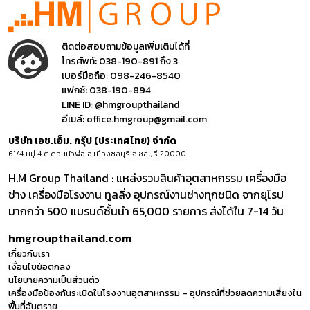
ติดต่อสอบถามข้อมูลเพิ่มเติมได้ที่
โทรศัพท์:
038-190-891 ถึง 3
เบอร์มือถือ:
098-246-8540
แฟกซ์:
038-190-894
LINE ID:
@hmgroupthailand
อีเมล์:
office.hmgroup@gmail.com
บริษัท เอช.เอ็ม. กรุ๊ป (ประเทศไทย) จำกัด
61/4 หมู่ 4 ต.ดอนหัวฬ่อ อ.เมืองชลบุรี จ.ชลบุรี 20000
H.M Group Thailand : แหล่งรวมสินค้าอุตสาหกรรม เครื่องมือ
ช่าง เครื่องมือโรงงาน ทูลลิ่ง อุปกรณ์งานช่างทุกชนิด จากยุโรป
มากกว่า 500 แบรนด์ชั้นนำ 65,000 รายการ ส่งได้ใน 7-14 วัน
hmgroupthailand.com
เกี่ยวกับเรา
เงื่อนไขข้อตกลง
นโยบายความเป็นส่วนตัว
เครื่องมือป้องกันระเบิดในโรงงานอุตสาหกรรม – อุปกรณ์ที่ช่วยลดความเสี่ยงใน
พื้นที่อันตราย