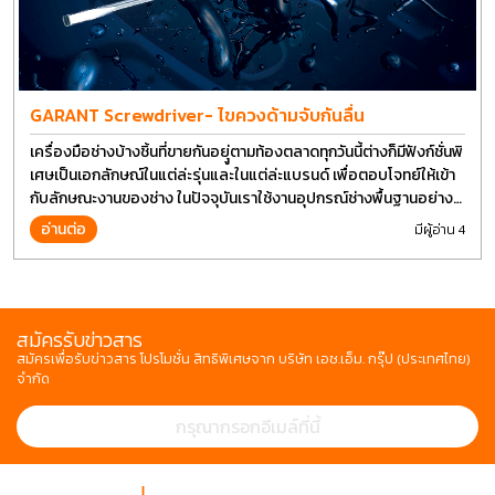
GARANT Screwdriver- ไขควงด้ามจับกันลื่น
เครื่องมือช่างบ้างชิ้นที่ขายกันอยุู่ตามท้องตลาดทุกวันนี้ต่างก็มีฟังก์ชั่นพิ
เศษเป็นเอกลักษณ์ในแต่ล่ะรุ่นและในแต่ล่ะแบรนด์ เพื่อตอบโจทย์ให้เข้า
กับลักษณะงานของช่าง ในปัจจุบันเราใช้งานอุปกรณ์ช่างพื้นฐานอย่าง
ไขควงกันในงานหลายประเภททำให้มีการปรับเปลี่ยนรูปแบบ
อ่านต่อ
มีผู้อ่าน 4
สมัครรับข่าวสาร
สมัครเพื่อรับข่าวสาร โปรโมชั่น สิทธิพิเศษจาก บริษัท เอช.เอ็ม. กรุ๊ป (ประเทศไทย)
จำกัด