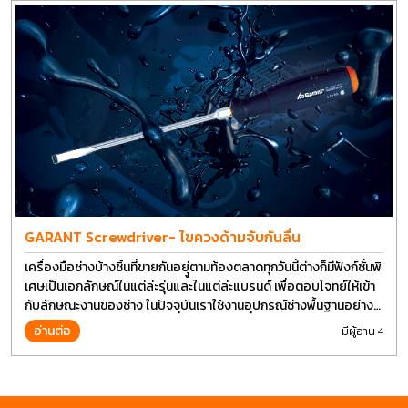
GARANT Screwdriver- ไขควงด้ามจับกันลื่น
เครื่องมือช่างบ้างชิ้นที่ขายกันอยุู่ตามท้องตลาดทุกวันนี้ต่างก็มีฟังก์ชั่นพิ
เศษเป็นเอกลักษณ์ในแต่ล่ะรุ่นและในแต่ล่ะแบรนด์ เพื่อตอบโจทย์ให้เข้า
กับลักษณะงานของช่าง ในปัจจุบันเราใช้งานอุปกรณ์ช่างพื้นฐานอย่าง
ไขควงกันในงานหลายประเภททำให้มีการปรับเปลี่ยนรูปแบบ
อ่านต่อ
มีผู้อ่าน 4