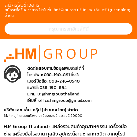
สมัครรับข่าวสาร
สมัครเพื่อรับข่าวสาร โปรโมชั่น สิทธิพิเศษจาก บริษัท เอช.เอ็ม. กรุ๊ป (ประเทศไทย)
จำกัด
ติดต่อสอบถามข้อมูลเพิ่มเติมได้ที่
โทรศัพท์:
038-190-891 ถึง 3
เบอร์มือถือ:
098-246-8540
แฟกซ์:
038-190-894
LINE ID:
@hmgroupthailand
อีเมล์:
office.hmgroup@gmail.com
บริษัท เอช.เอ็ม. กรุ๊ป (ประเทศไทย) จำกัด
61/4 หมู่ 4 ต.ดอนหัวฬ่อ อ.เมืองชลบุรี จ.ชลบุรี 20000
H.M Group Thailand : แหล่งรวมสินค้าอุตสาหกรรม เครื่องมือ
ช่าง เครื่องมือโรงงาน ทูลลิ่ง อุปกรณ์งานช่างทุกชนิด จากยุโรป