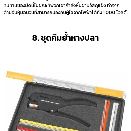
ทนทานของมีดนี้ในขณะที่พวกเขากำลังหั่นผ่านวัสดุแข็ง ทำจาก
ด้ามจับหุ้มฉนวนที่สามารถป้องกันผู้ใช้จากไฟฟ้าได้ถึง 1,000 โวลต์
8. ชุดคีมย้ำหางปลา