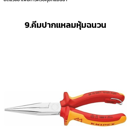
9.คีมปากแหลมหุ้มฉนวน