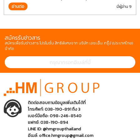
ไขควงกันในงานหลายประเภททำให้มีการปรับเปลี่ยนรูปแบบ
อ่านต่อ
มีผู้อ่าน 9
สมัครรับข่าวสาร
สมัครเพื่อรับข่าวสาร โปรโมชั่น สิทธิพิเศษจาก บริษัท เอช.เอ็ม. กรุ๊ป (ประเทศไทย)
จำกัด
ติดต่อสอบถามข้อมูลเพิ่มเติมได้ที่
โทรศัพท์:
038-190-891 ถึง 3
เบอร์มือถือ:
098-246-8540
แฟกซ์:
038-190-894
LINE ID:
@hmgroupthailand
อีเมล์:
office.hmgroup@gmail.com