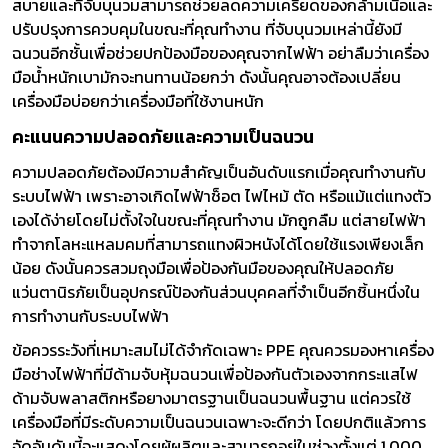
สบายและที่จับบุนวมสามารถช่วยลดความเครียดของกล้ามเนื้อและ
ปรับปรุงการควบคุมในขณะที่คุณทำงาน ที่จับบุนวมเหล่านี้ยังมี
ฉนวนอีกชั้นเพื่อช่วยปกป้องมือของคุณจากไฟฟ้า อย่าลืมว่าเครื่อง
มือน้ำหนักเบามักจะทนทานน้อยกว่า ดังนั้นคุณอาจต้องเปลี่ยน
เครื่องมือบ่อยกว่าเครื่องมือที่ใช้งานหนัก
คะแนนความปลอดภัยและความเป็นฉนวน
ความปลอดภัยต้องมีความสำคัญเป็นอันดับแรกเมื่อคุณทำงานกับ
ระบบไฟฟ้า เพราะอาจเกิดไฟฟ้าช็อต ไฟไหม้ ตัด หรือแม้แต่แทงตัว
เองได้ง่ายโดยไม่ตั้งใจในขณะที่คุณทำงาน มักถูกลืม แต่สายไฟฟ้า
ทำจากโลหะแหลมคมที่สามารถแทงผิวหนังได้โดยใช้แรงเพียงเล็ก
น้อย ดังนั้นควรสวมถุงมือเพื่อป้องกันมือของคุณให้ปลอดภัย
แว่นตานิรภัยเป็นอุปกรณ์ป้องกันส่วนบุคคลที่จำเป็นอีกชิ้นหนึ่งใน
การทำงานกับระบบไฟฟ้า
ข้อควรระวังที่เหมาะสมไม่ได้จำกัดเฉพาะ PPE คุณควรมองหาเครื่อง
มือช่างไฟฟ้าที่มีด้ามจับหุ้มฉนวนเพื่อป้องกันตัวเองจากกระแสไฟ
ด้ามจับพลาสติกหรือยางมาตรฐานเป็นฉนวนพื้นฐาน แต่ควรใช้
เครื่องมือที่มีระดับความเป็นฉนวนเฉพาะจะดีกว่า โดยปกติแล้วการ
จัดอันดับนี้จะแสดงโดยผู้ผลิตและสามารถอยู่ในช่วงตั้งแต่ 1,000