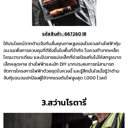
รหัสสินค้า : 667260 18
ใช้ประโยชน์จากด้ามจับกันลื่นคุณภาพสูงของไขควงช่างไฟฟ้าหุ้ม
ฉนวนเพื่อการควบคุมที่ดียิ่งขึ้นในพื้นที่จำกัด ไขควงทำจากเหล็ก
โครมวานาเดียม และมีปลายแม่เหล็กที่ช่วยป้องกันไม่ให้สกรูขนาด
เล็กหลุดหาย ช่างไฟฟ้าและนัก DIY มากประสบการณ์สามารถ
จัดการโครงการไฟฟ้าด้วยชุดไขควงนี้ และรู้สึกมั่นใจเมื่อรู้ว่าด้าม
จับหุ้มฉนวนปกป้องผู้ใช้จากแรงดันไฟสูงสุด 1,000 โวลต์
3.สว่านโรตารี่