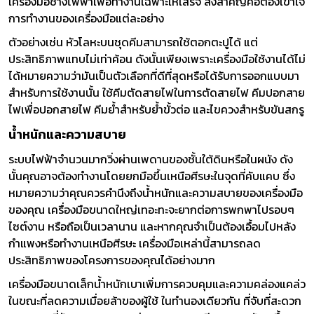
เครื่องมือช่างไฟฟ้าเพื่อทำงานเฉพาะให้เสร็จ สิ่งสำคัญคือต้องเข้าใจ
การทำงานของเครื่องมือแต่ละอย่าง
ตัวอย่างเช่น หัวโลหะบนชุดคีมสามารถใช้ตอกตะปูได้ แต่
ประสิทธิภาพแทบไม่เท่าค้อน ดังนั้นเพียงเพราะเครื่องมือใช้งานได้ไม่
ได้หมายความว่ามันเป็นตัวเลือกที่ดีที่สุดหรือได้รับการออกแบบมา
สำหรับการใช้งานนั้น ใช้คีมตัดสายไฟในการตัดสายไฟ คีมปอกสาย
ไฟเพื่อปอกสายไฟ คีมย้ำสำหรับย้ำขั้วต่อ และไขควงสำหรับขันสกรู
น้ำหนักและความสบาย
ระบบไฟฟ้าจำนวนมากวิ่งผ่านเพดานของชั้นใต้ดินหรือในผนัง ดัง
นั้นคุณอาจต้องทำงานโดยยกมือขึ้นเหนือศีรษะในจุดที่คับแคบ ซึ่ง
หมายความว่าคุณควรคำนึงถึงน้ำหนักและความสบายของเครื่องมือ
ของคุณ เครื่องมือขนาดใหญ่เทอะทะจะยากต่อการพกพาไปรอบๆ
ไซต์งาน หรือถือเป็นเวลานาน และหากคุณจำเป็นต้องเอื้อมไปหลัง
กำแพงหรือทำงานเหนือศีรษะ เครื่องมือเหล่านี้สามารถลด
ประสิทธิภาพของโครงการของคุณได้อย่างมาก
เครื่องมือขนาดเล็กน้ำหนักเบาเพิ่มการควบคุมและความคล่องแคล่ว
ในขณะที่ลดความเมื่อยล้าของผู้ใช้ ในทำนองเดียวกัน ที่จับที่สะดวก