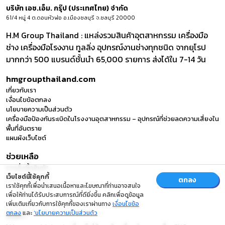
บริษัท เอช.เอ็ม. กรุ๊ป (ประเทศไทย) จำกัด
61/4 หมู่ 4 ต.ดอนหัวฬ่อ อ.เมืองชลบุรี จ.ชลบุรี 20000
H.M Group Thailand : แหล่งรวมสินค้าอุตสาหกรรม เครื่องมือ
ช่าง เครื่องมือโรงงาน ทูลลิ่ง อุปกรณ์งานช่างทุกชนิด จากยุโรป
มากกว่า 500 แบรนด์ชั้นนำ 65,000 รายการ ส่งได้ใน 7-14 วัน
hmgroupthailand.com
เกี่ยวกับเรา
เงื่อนไขข้อตกลง
นโยบายความเป็นส่วนตัว
เครื่องมือป้องกันระเบิดในโรงงานอุตสาหกรรม – อุปกรณ์ที่ช่วยลดความเสี่ยงใน
พื้นที่อันตราย
แผนผังเว็บไซต์
ช่วยเหลือ
การสั่งซื้อสินค้า
เว็บไซต์นี้ใช้คุกกี้
การจัดส่งสินค้า
ตกลง
เราใช้คุกกี้เพื่อนำเสนอเนื้อหาและโฆษณาที่ท่านอาจสนใจ
เพื่อให้ท่านได้รับประสบการณ์ที่ดียิ่งขึ้น คลิกเพื่อดูข้อมูล
เพิ่มเติมเกี่ยวกับการใช้คุกกี้ของเราผ่านทาง
เงื่อนไขข้อ
ตกลง
และ
‘นโยบายความเป็นส่วนตัว
สินค้า