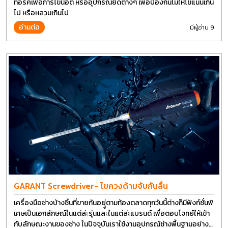
ทอร์คเพื่อการไขน็อต หรืออุปกรณ์ยึดต่างๆ เพื่อป้องกันไม่ให้ไขแน่นเกิน
ไป หรือหลวมเกินไป
อ่านต่อ
มีผู้อ่าน 9
GARANT Screwdriver- ไขควงด้ามจับกันลื่น
เครื่องมือช่างบ้างชิ้นที่ขายกันอยุู่ตามท้องตลาดทุกวันนี้ต่างก็มีฟังก์ชั่นพิ
เศษเป็นเอกลักษณ์ในแต่ล่ะรุ่นและในแต่ล่ะแบรนด์ เพื่อตอบโจทย์ให้เข้า
กับลักษณะงานของช่าง ในปัจจุบันเราใช้งานอุปกรณ์ช่างพื้นฐานอย่าง