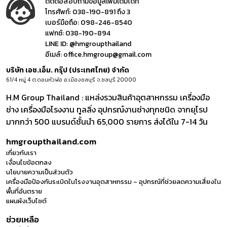
ติดต่อสอบถามข้อมูลเพิ่มเติมได้ที่
โทรศัพท์:
038-190-891 ถึง 3
เบอร์มือถือ:
098-246-8540
แฟกซ์:
038-190-894
LINE ID:
@hmgroupthailand
อีเมล์:
office.hmgroup@gmail.com
บริษัท เอช.เอ็ม. กรุ๊ป (ประเทศไทย) จำกัด
61/4 หมู่ 4 ต.ดอนหัวฬ่อ อ.เมืองชลบุรี จ.ชลบุรี 20000
H.M Group Thailand : แหล่งรวมสินค้าอุตสาหกรรม เครื่องมือ
ช่าง เครื่องมือโรงงาน ทูลลิ่ง อุปกรณ์งานช่างทุกชนิด จากยุโรป
มากกว่า 500 แบรนด์ชั้นนำ 65,000 รายการ ส่งได้ใน 7-14 วัน
hmgroupthailand.com
เกี่ยวกับเรา
เงื่อนไขข้อตกลง
นโยบายความเป็นส่วนตัว
เครื่องมือป้องกันระเบิดในโรงงานอุตสาหกรรม – อุปกรณ์ที่ช่วยลดความเสี่ยงใน
พื้นที่อันตราย
แผนผังเว็บไซต์
ช่วยเหลือ