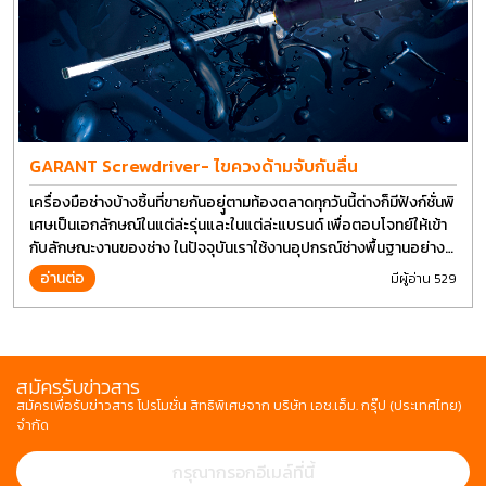
GARANT Screwdriver- ไขควงด้ามจับกันลื่น
เครื่องมือช่างบ้างชิ้นที่ขายกันอยุู่ตามท้องตลาดทุกวันนี้ต่างก็มีฟังก์ชั่นพิ
เศษเป็นเอกลักษณ์ในแต่ล่ะรุ่นและในแต่ล่ะแบรนด์ เพื่อตอบโจทย์ให้เข้า
กับลักษณะงานของช่าง ในปัจจุบันเราใช้งานอุปกรณ์ช่างพื้นฐานอย่าง
ไขควงกันในงานหลายประเภททำให้มีการปรับเปลี่ยนรูปแบบ
อ่านต่อ
มีผู้อ่าน 529
สมัครรับข่าวสาร
สมัครเพื่อรับข่าวสาร โปรโมชั่น สิทธิพิเศษจาก บริษัท เอช.เอ็ม. กรุ๊ป (ประเทศไทย)
จำกัด