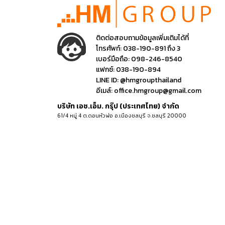
ติดต่อสอบถามข้อมูลเพิ่มเติมได้ที่
โทรศัพท์:
038-190-891 ถึง 3
เบอร์มือถือ:
098-246-8540
แฟกซ์:
038-190-894
LINE ID:
@hmgroupthailand
อีเมล์:
office.hmgroup@gmail.com
บริษัท เอช.เอ็ม. กรุ๊ป (ประเทศไทย) จำกัด
61/4 หมู่ 4 ต.ดอนหัวฬ่อ อ.เมืองชลบุรี จ.ชลบุรี 20000