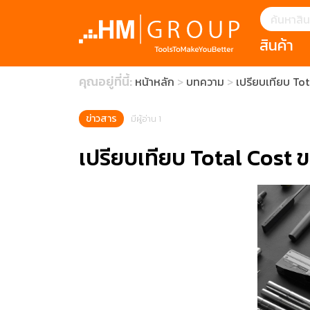
สินค้า
แนะนำ
คุณอยู่ที่นี้:
หน้าหลัก
บทความ
เปรียบเทียบ Tot
HOFFMANN 
บทความ
clearance s
ECatalogue
Download
ข่าวสาร
มีผู้อ่าน 1
กระดาษอุตส
เปรียบเทียบ Total Cost ข
มีดคัตเตอร์นิ
สินค้าแนะนำ
เครื่องมือสำห
(Tools Heigh
ประเภท
1 Mono machin