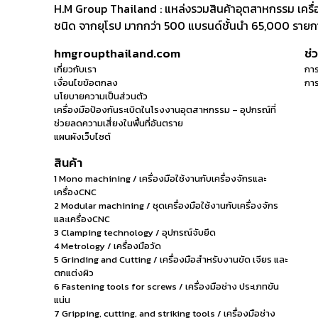
H.M Group Thailand : แหล่งรวมสินค้าอุตสาหกรรม เครื่องม
ชนิด จากยุโรป มากกว่า 500 แบรนด์ชั้นนำ 65,000 รายการ
hmgroupthailand.com
ช่
เกี่ยวกับเรา
การ
เงื่อนไขข้อตกลง
การ
นโยบายความเป็นส่วนตัว
เครื่องมือป้องกันระเบิดในโรงงานอุตสาหกรรม – อุปกรณ์ที่
ช่วยลดความเสี่ยงในพื้นที่อันตราย
แผนผังเว็บไซต์
สินค้า
1 Mono machining / เครื่องมือใช้งานกับเครื่องจักรและ
เครื่องCNC
2 Modular machining / ชุดเครื่องมือใช้งานกับเครื่องจักร
และเครื่องCNC
3 Clamping technology / อุปกรณ์จับยึด
4 Metrology / เครื่องมือวัด
5 Grinding and Cutting / เครื่องมือสำหรับงานขัด เจียร และ
ตกแต่งผิว
6 Fastening tools for screws / เครื่องมือช่าง ประเภทขัน
แน่น
7 Gripping, cutting, and striking tools / เครื่องมือช่าง