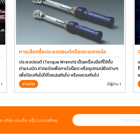
การเลือกซื้อประแจปอนด์หรือประแจทอร์ค
ประแจปอนด์ (Torque Wrench) เป็นเครื่องมือที่ใช้ตั้ง
เ
ค่าแรงบิด ค่าทอร์คเพื่อการไขน็อต หรืออุปกรณ์ยึดต่างๆ
ก
เพื่อป้องกันไม่ให้ไขแน่นเกินไป หรือหลวมเกินไป
แ
ป
อ่านต่อ
 1
มีผู้อ่าน 1
ห
ก บริษัท เอช.เอ็ม. กรุ๊ป (ประเทศไทย)