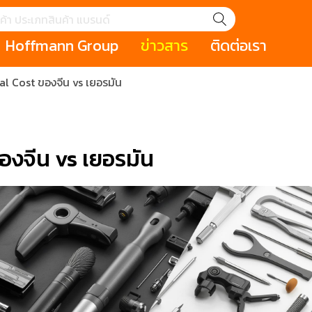
Hoffmann Group
ข่าวสาร
ติดต่อเรา
al Cost ของจีน vs เยอรมัน
GROUP STORY
เหตุการณ์
HOLEX
Salespage
GARANT
ale
Cromwell
MAKITA
Hoffmann
Cromwell
าหกรรม
กระเป๋าใส่เครื่องมือ (Tool Cases)
คีมสำหรับงานไฟ
องจีน vs เยอรมัน
รภัย (safety cutter)
สินค้าประเภทประแจ
สินค้าราคาพิเ
Swiss Tool
ประเภทไขควง
เครื่องมือขัดและตกแต่งผิววัสดุ
เครื่องมือที่ไม่
(Non-sparking
รับการทำงานในที่สูง
เครื่องมือสำหรับช่างยนต์ (
เครื่องมือสำหรั
t)
Mechanic Tools)
(Electrician To
ing / เครื่องมือใช้
2 Modular machining / ชุด
3 Clamping te