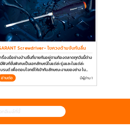
GARANT Screwdriver- ไขควงด้ามจับกันลื่น
ครื่องมือช่างบ้างชิ้นที่ขายกันอยุู่ตามท้องตลาดทุกวันนี้ต่าง
็มีฟังก์ชั่นพิเศษเป็นเอกลักษณ์ในแต่ล่ะรุ่นและในแต่ล่ะ
บรนด์ เพื่อตอบโจทย์ให้เข้ากับลักษณะงานของช่าง ใน
ัจจุบันเราใช้งานอุปกรณ์ช่างพื้นฐานอย่างไขควงกันในงาน
อ่านต่อ
มีผู้อ่าน 1
ลายประเภททำให้มีการปรับเปลี่ยนรูปแบบ