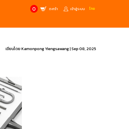
0
ไทย
ตะกร้า
เข้าสู่ระบบ
CONTACT US
MANUFACTURE’S BRANDS
Stainless Steel Metric Offset
Trusco
เขียนโดย
Kamonpong Yiengsawang
|
Sep 08, 2025
ฟ้า
ชุดเครื่องมืองานช่าง
ศษจากแบรนด์ PB
สินค้าลดราคาพิเศษ
ก่อให้เกิดประกายไฟ
เครื่องมือป้องกันไฟฟ้าสถิตย์
 tools)
(ESD)
บช่างไฟฟ้า
ATORN
ol)
chnology /
4 Metrology / เครื่องมือวัด