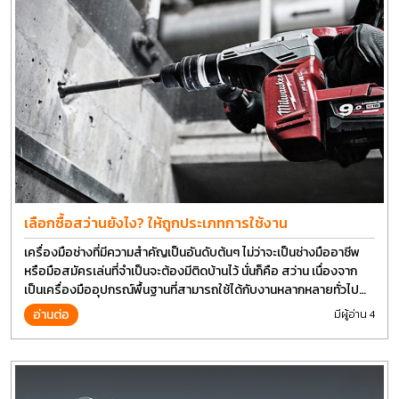
เลือกซื้อสว่านยังไง? ให้ถูกประเภทการใช้งาน
เครื่องมือช่างที่มีความสำคัญเป็นอันดับต้นๆ ไม่ว่าจะเป็นช่างมืออาชีพ
หรือมือสมัครเล่นที่จำเป็นจะต้องมีติดบ้านไว้ นั่นก็คือ สว่าน เนื่องจาก
เป็นเครื่องมืออุปกรณ์พื้นฐานที่สามารถใช้ได้กับงานหลากหลายทั่วไป
เรียกว่า เป็นเครื่องมือที่ใช้ง่าย ใครๆก็สามารถใช้ได้
อ่านต่อ
มีผู้อ่าน 4