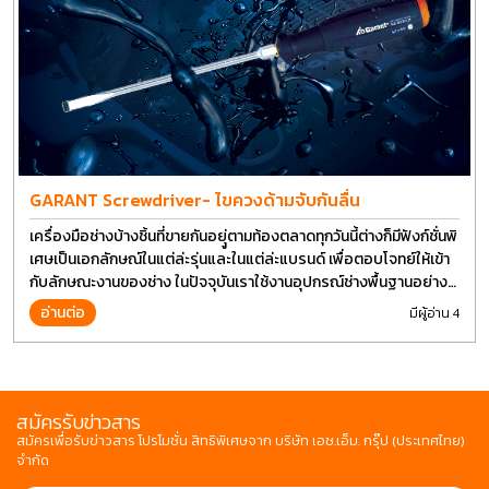
GARANT Screwdriver- ไขควงด้ามจับกันลื่น
เครื่องมือช่างบ้างชิ้นที่ขายกันอยุู่ตามท้องตลาดทุกวันนี้ต่างก็มีฟังก์ชั่นพิ
เศษเป็นเอกลักษณ์ในแต่ล่ะรุ่นและในแต่ล่ะแบรนด์ เพื่อตอบโจทย์ให้เข้า
กับลักษณะงานของช่าง ในปัจจุบันเราใช้งานอุปกรณ์ช่างพื้นฐานอย่าง
ไขควงกันในงานหลายประเภททำให้มีการปรับเปลี่ยนรูปแบบ
อ่านต่อ
มีผู้อ่าน 4
สมัครรับข่าวสาร
สมัครเพื่อรับข่าวสาร โปรโมชั่น สิทธิพิเศษจาก บริษัท เอช.เอ็ม. กรุ๊ป (ประเทศไทย)
จำกัด