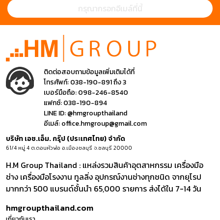
ติดต่อสอบถามข้อมูลเพิ่มเติมได้ที่
โทรศัพท์:
038-190-891 ถึง 3
เบอร์มือถือ:
098-246-8540
แฟกซ์:
038-190-894
LINE ID:
@hmgroupthailand
อีเมล์:
office.hmgroup@gmail.com
บริษัท เอช.เอ็ม. กรุ๊ป (ประเทศไทย) จำกัด
61/4 หมู่ 4 ต.ดอนหัวฬ่อ อ.เมืองชลบุรี จ.ชลบุรี 20000
H.M Group Thailand : แหล่งรวมสินค้าอุตสาหกรรม เครื่องมือ
ช่าง เครื่องมือโรงงาน ทูลลิ่ง อุปกรณ์งานช่างทุกชนิด จากยุโรป
มากกว่า 500 แบรนด์ชั้นนำ 65,000 รายการ ส่งได้ใน 7-14 วัน
hmgroupthailand.com
เกี่ยวกับเรา