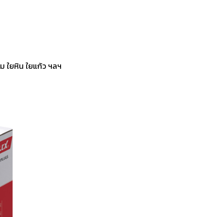
ายชนิด เช่น โฟม ใยหิน ใยแก้ว ฯลฯ