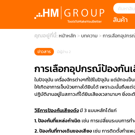
สินค้า
แนะนำ
คุณอยู่ที่นี้:
หน้าหลัก
บทความ
การเลือกอุปกรณ์
HOFFMANN 
บทความ
clearance s
ECatalogue
Download
ข่าวสาร
มีผู้อ่าน 2
กระดาษอุตส
การเลือกอุปกรณ์ป้องกันเ
มีดคัตเตอร์นิ
ในปัจจุบัน เครื่องจักรต่างๆที่ใช้ในปัจุบัน แต่มักจะ
ให้เกิดอาการเจ็บป่วยทางได้ยินได้ เพราะฉะนั้นถึงแต่จ
สินค้าแนะนำ
ปฏิบัติงานอยู่ในสภาวะที่ได้ยินเสียงเวลานานๆ ยิ่งจ
เครื่องมือสำห
วิธีการป้องกันเสียงดัง
มี 3 แบบหลักได้แก่
(Tools Heigh
1. ป้องกันที่แหล่งกำเนิด
เช่น การเปลี่ยนระบบการทำ
ประเภท
2. ป้องกันที่ทางเดินของเสียง
เช่น การติดตั้งกำแพงก
1 Mono machin