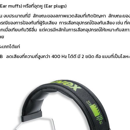
งจักรและเครื่องCNC
เครื่องมือใช้งานกับเครื่องจักรและ
อุปกรณ์จับยึด
Ear muffs) หรือที่อุดหู (Ear plugs)
เครื่องCNC
 เช่น งบประมาณที่มี ลักษณะของสภาพแวดล้อมที่เกิดปัญหา ลักษณะของปัญหาท
d Cutting / เครื่อง
6 Fastening tools for screws /
7 Gripping, cut
ง ในกรณีของการป้องกันที่ผู้รับเสียง การเลือกอุปกรณ์ป้องกันเสียง เช่น ที
ขัด เจียร และตกแต่ง
เครื่องมือช่าง ประเภทขันแน่น
tools / เครื่อง
จ่ายมากเมื่อเทียบกับวิธีอื่น แต่ควรมีหลักในการเลือกอุปกรณ์ให้เหมาะกับส
ยึดให้แน่น
เลย
ons and Storage /
0 Workshop accessories and
 2 ประเภทได้แก่
ครื่องมือ
occupational safety / อุปกรณ์
 ลดเสียงที่ความถี่สูงกว่า 400 Hz ได้ดี มี 2 ชนิด คือ แบบที่เป็นโลห
เครื่องมือทั่วไป และอุปกรณ์ความ
ปลอดภัย