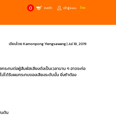
0
ไทย
ตะกร้า
เข้าสู่ระบบ
CONTACT US
MANUFACTURE’S BRANDS
Stainless Steel Metric Offset
Trusco
เขียนโดย
Kamonpong Yiengsawang
|
Jul 18, 2019
ฟ้า
ชุดเครื่องมืองานช่าง
ศษจากแบรนด์ PB
สินค้าลดราคาพิเศษ
ส่งผลกระทบต่อผู้สัมผัสเสียงดังเป็นเวลานาน ๆ อาจจะก่อ
ะไม่ได้รับผมกระทบของเสียงระดับนั้น ยิ่งถ้าต้อง
ก่อให้เกิดประกายไฟ
เครื่องมือป้องกันไฟฟ้าสถิตย์
 tools)
(ESD)
บช่างไฟฟ้า
ATORN
ol)
็นต้น
chnology /
4 Metrology / เครื่องมือวัด