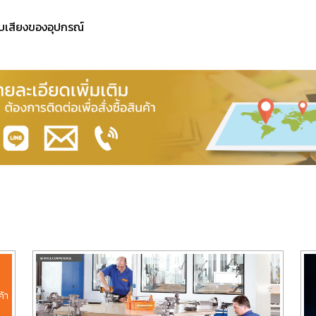
ร
ับเสียงของอุปกรณ์