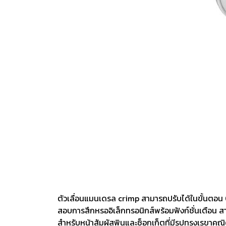
งานกับเครื่อ
5 Grinding an
มือสำหรับงาน
ผิว
9 Workstati
โต๊ะและตู้เก็บเ
ตัวเลื่อนแมนเดรล crimp สามารถปรับได้ในขั้นตอน 0
สอบการสึกหรออิเล็กทรอนิกส์พร้อมฟังก์ชั่นเตือน ส
สำหรับหน้าสัมผัสพินและซ็อกเก็ตที่มีรูปทรงเรขาคณิ