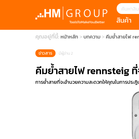
สินค้า
แนะนำ
คุณอยู่ที่นี้:
หน้าหลัก
บทความ
คีมย้ำสายไฟ re
HOFFMANN 
บทความ
clearance s
ECatalogue
Download
ข่าวสาร
มีผู้อ่าน 2
กระดาษอุตส
คีมย้ำสายไฟ rennsteig ท
มีดคัตเตอร์นิ
การย้ำสายที่จะอำนวยความสะดวกให้คุณในการประฎ
สินค้าแนะนำ
เครื่องมือสำห
(Tools Heigh
ประเภท
1 Mono machin