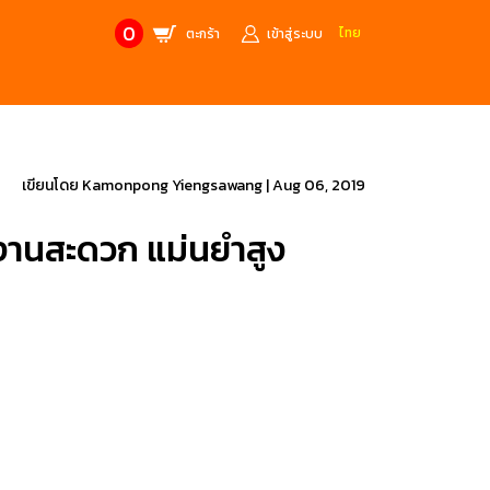
0
ไทย
ตะกร้า
เข้าสู่ระบบ
CONTACT US
MANUFACTURE’S BRANDS
Stainless Steel Metric Offset
Trusco
เขียนโดย
Kamonpong Yiengsawang
|
Aug 06, 2019
ฟ้า
ชุดเครื่องมืองานช่าง
้งานสะดวก แม่นยำสูง
ศษจากแบรนด์ PB
สินค้าลดราคาพิเศษ
ก่อให้เกิดประกายไฟ
เครื่องมือป้องกันไฟฟ้าสถิตย์
 tools)
(ESD)
บช่างไฟฟ้า
ATORN
ol)
chnology /
4 Metrology / เครื่องมือวัด