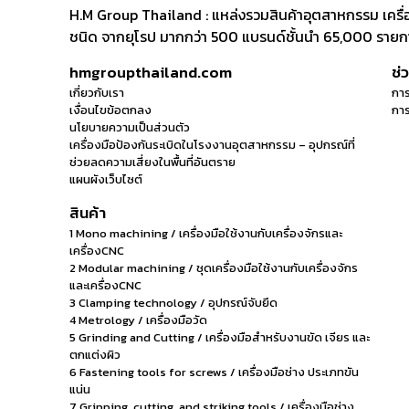
H.M Group Thailand : แหล่งรวมสินค้าอุตสาหกรรม เครื่องม
ชนิด จากยุโรป มากกว่า 500 แบรนด์ชั้นนำ 65,000 รายการ
hmgroupthailand.com
ช่
เกี่ยวกับเรา
การ
เงื่อนไขข้อตกลง
การ
นโยบายความเป็นส่วนตัว
เครื่องมือป้องกันระเบิดในโรงงานอุตสาหกรรม – อุปกรณ์ที่
ช่วยลดความเสี่ยงในพื้นที่อันตราย
แผนผังเว็บไซต์
สินค้า
1 Mono machining / เครื่องมือใช้งานกับเครื่องจักรและ
เครื่องCNC
2 Modular machining / ชุดเครื่องมือใช้งานกับเครื่องจักร
และเครื่องCNC
3 Clamping technology / อุปกรณ์จับยึด
4 Metrology / เครื่องมือวัด
5 Grinding and Cutting / เครื่องมือสำหรับงานขัด เจียร และ
ตกแต่งผิว
6 Fastening tools for screws / เครื่องมือช่าง ประเภทขัน
แน่น
7 Gripping, cutting, and striking tools / เครื่องมือช่าง