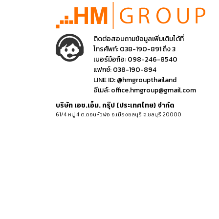
ติดต่อสอบถามข้อมูลเพิ่มเติมได้ที่
โทรศัพท์:
038-190-891 ถึง 3
เบอร์มือถือ:
098-246-8540
แฟกซ์:
038-190-894
LINE ID:
@hmgroupthailand
อีเมล์:
office.hmgroup@gmail.com
บริษัท เอช.เอ็ม. กรุ๊ป (ประเทศไทย) จำกัด
61/4 หมู่ 4 ต.ดอนหัวฬ่อ อ.เมืองชลบุรี จ.ชลบุรี 20000