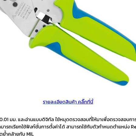
งจักรและเครื่องCNC
เครื่องมือใช้งานกับเครื่องจักรและ
อุปกรณ์จับยึด
เครื่องCNC
d Cutting / เครื่อง
6 Fastening tools for screws /
7 Gripping, cut
ขัด เจียร และตกแต่ง
เครื่องมือช่าง ประเภทขันแน่น
tools / เครื่อง
ยึดให้แน่น
ons and Storage /
0 Workshop accessories and
ครื่องมือ
occupational safety / อุปกรณ์
เครื่องมือทั่วไป และอุปกรณ์ความ
ปลอดภัย
รายละเอียดสินค้า
คลิ๊กที่นี้
.01 มม. และอ่านแบบดิจิทัล ใช้หมุดตรวจสอบที่ให้มาเพื่อตรวจสอบการต
ามารถเรียกใช้ฟังก์ชั่นการตั้งค่าได้ สามารถใช้กับตัวกำหนดตำแหน่ง 
ตย้ำคล้ายกับ MIL