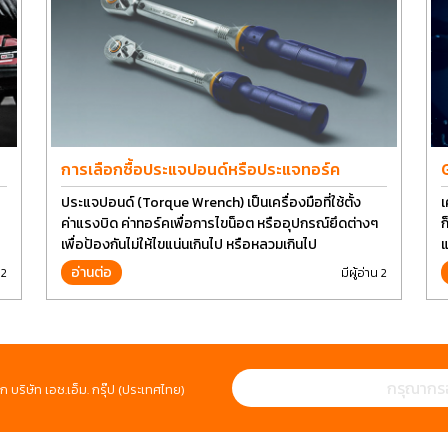
การเลือกซื้อประแจปอนด์หรือประแจทอร์ค
ประแจปอนด์ (Torque Wrench) เป็นเครื่องมือที่ใช้ตั้ง
เ
ค่าแรงบิด ค่าทอร์คเพื่อการไขน็อต หรืออุปกรณ์ยึดต่างๆ
ก
เพื่อป้องกันไม่ให้ไขแน่นเกินไป หรือหลวมเกินไป
แ
ป
อ่านต่อ
 2
มีผู้อ่าน 2
ห
ก บริษัท เอช.เอ็ม. กรุ๊ป (ประเทศไทย)