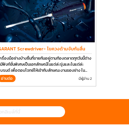
GARANT Screwdriver- ไขควงด้ามจับกันลื่น
ครื่องมือช่างบ้างชิ้นที่ขายกันอยุู่ตามท้องตลาดทุกวันนี้ต่าง
็มีฟังก์ชั่นพิเศษเป็นเอกลักษณ์ในแต่ล่ะรุ่นและในแต่ล่ะ
บรนด์ เพื่อตอบโจทย์ให้เข้ากับลักษณะงานของช่าง ใน
ัจจุบันเราใช้งานอุปกรณ์ช่างพื้นฐานอย่างไขควงกันในงาน
อ่านต่อ
มีผู้อ่าน 2
ลายประเภททำให้มีการปรับเปลี่ยนรูปแบบ