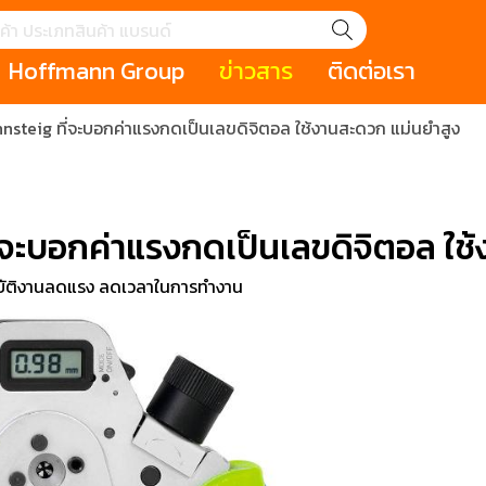
Hoffmann Group
ข่าวสาร
ติดต่อเรา
nnsteig ที่จะบอกค่าแรงกดเป็นเลขดิจิตอล ใช้งานสะดวก แม่นยำสูง
GROUP STORY
เหตุการณ์
HOLEX
Salespage
GARANT
ale
Cromwell
MAKITA
Hoffmann
Cromwell
าหกรรม
กระเป๋าใส่เครื่องมือ (Tool Cases)
คีมสำหรับงานไฟ
ี่จะบอกค่าแรงกดเป็นเลขดิจิตอล ใช
รภัย (safety cutter)
สินค้าประเภทประแจ
สินค้าราคาพิเ
Swiss Tool
ิบัติงานลดแรง ลดเวลาในการทำงาน
ประเภทไขควง
เครื่องมือขัดและตกแต่งผิววัสดุ
เครื่องมือที่ไม่
(Non-sparking
รับการทำงานในที่สูง
เครื่องมือสำหรับช่างยนต์ (
เครื่องมือสำหรั
t)
Mechanic Tools)
(Electrician To
ing / เครื่องมือใช้
2 Modular machining / ชุด
3 Clamping te