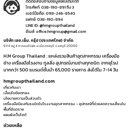
ติดต่อสอบถามข้อมูลเพิ่มเติมได้ที่
โทรศัพท์:
038-190-891 ถึง 3
เบอร์มือถือ:
098-246-8540
แฟกซ์:
038-190-894
LINE ID:
@hmgroupthailand
อีเมล์:
office.hmgroup@gmail.com
บริษัท เอช.เอ็ม. กรุ๊ป (ประเทศไทย) จำกัด
61/4 หมู่ 4 ต.ดอนหัวฬ่อ อ.เมืองชลบุรี จ.ชลบุรี 20000
H.M Group Thailand : แหล่งรวมสินค้าอุตสาหกรรม เครื่องมือ
ช่าง เครื่องมือโรงงาน ทูลลิ่ง อุปกรณ์งานช่างทุกชนิด จากยุโรป
มากกว่า 500 แบรนด์ชั้นนำ 65,000 รายการ ส่งได้ใน 7-14 วัน
hmgroupthailand.com
เกี่ยวกับเรา
เงื่อนไขข้อตกลง
นโยบายความเป็นส่วนตัว
เครื่องมือป้องกันระเบิดในโรงงานอุตสาหกรรม – อุปกรณ์ที่ช่วยลดความเสี่ยงใน
พื้นที่อันตราย
แผนผังเว็บไซต์
ช่วยเหลือ