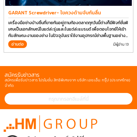
GARANT Screwdriver- ไขควงด้ามจับกันลื่น
เครื่องมือช่างบ้างชิ้นที่ขายกันอยุู่ตามท้องตลาดทุกวันนี้ต่างก็มีฟังก์ชั่นพิ
เศษเป็นเอกลักษณ์ในแต่ล่ะรุ่นและในแต่ล่ะแบรนด์ เพื่อตอบโจทย์ให้เข้า
กับลักษณะงานของช่าง ในปัจจุบันเราใช้งานอุปกรณ์ช่างพื้นฐานอย่าง
ไขควงกันในงานหลายประเภททำให้มีการปรับเปลี่ยนรูปแบบ
อ่านต่อ
มีผู้อ่าน 13
สมัครรับข่าวสาร
สมัครเพื่อรับข่าวสาร โปรโมชั่น สิทธิพิเศษจาก บริษัท เอช.เอ็ม. กรุ๊ป (ประเทศไทย)
จำกัด