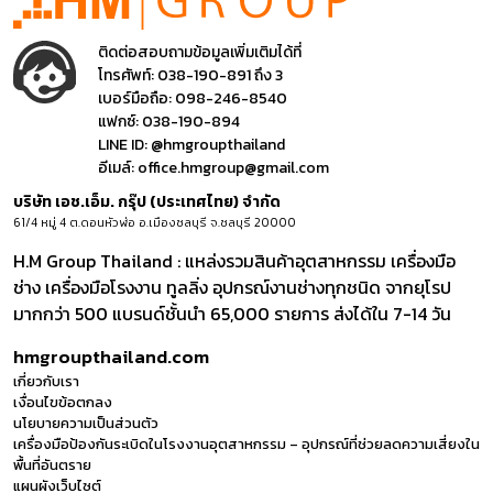
ติดต่อสอบถามข้อมูลเพิ่มเติมได้ที่
โทรศัพท์:
038-190-891 ถึง 3
เบอร์มือถือ:
098-246-8540
แฟกซ์:
038-190-894
LINE ID:
@hmgroupthailand
อีเมล์:
office.hmgroup@gmail.com
บริษัท เอช.เอ็ม. กรุ๊ป (ประเทศไทย) จำกัด
61/4 หมู่ 4 ต.ดอนหัวฬ่อ อ.เมืองชลบุรี จ.ชลบุรี 20000
H.M Group Thailand : แหล่งรวมสินค้าอุตสาหกรรม เครื่องมือ
ช่าง เครื่องมือโรงงาน ทูลลิ่ง อุปกรณ์งานช่างทุกชนิด จากยุโรป
มากกว่า 500 แบรนด์ชั้นนำ 65,000 รายการ ส่งได้ใน 7-14 วัน
hmgroupthailand.com
เกี่ยวกับเรา
เงื่อนไขข้อตกลง
นโยบายความเป็นส่วนตัว
เครื่องมือป้องกันระเบิดในโรงงานอุตสาหกรรม – อุปกรณ์ที่ช่วยลดความเสี่ยงใน
พื้นที่อันตราย
แผนผังเว็บไซต์