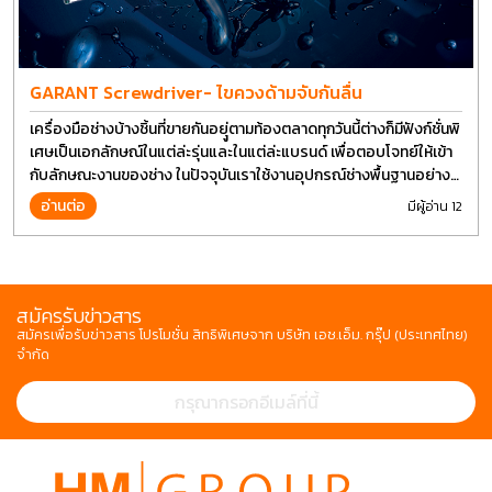
GARANT Screwdriver- ไขควงด้ามจับกันลื่น
เครื่องมือช่างบ้างชิ้นที่ขายกันอยุู่ตามท้องตลาดทุกวันนี้ต่างก็มีฟังก์ชั่นพิ
เศษเป็นเอกลักษณ์ในแต่ล่ะรุ่นและในแต่ล่ะแบรนด์ เพื่อตอบโจทย์ให้เข้า
กับลักษณะงานของช่าง ในปัจจุบันเราใช้งานอุปกรณ์ช่างพื้นฐานอย่าง
ไขควงกันในงานหลายประเภททำให้มีการปรับเปลี่ยนรูปแบบ
อ่านต่อ
มีผู้อ่าน 12
สมัครรับข่าวสาร
สมัครเพื่อรับข่าวสาร โปรโมชั่น สิทธิพิเศษจาก บริษัท เอช.เอ็ม. กรุ๊ป (ประเทศไทย)
จำกัด