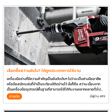
เลือกซื้อสว่านยังไง? ให้ถูกประเภทการใช้งาน
เครื่องมือช่างที่มีความสำคัญเป็นอันดับต้นๆ ไม่ว่าจะเป็นช่างมืออาชีพ
หรือมือสมัครเล่นที่จำเป็นจะต้องมีติดบ้านไว้ นั่นก็คือ สว่าน เนื่องจาก
เป็นเครื่องมืออุปกรณ์พื้นฐานที่สามารถใช้ได้กับงานหลากหลายทั่วไป
เรียกว่า เป็นเครื่องมือที่ใช้ง่าย ใครๆก็สามารถใช้ได้
อ่านต่อ
มีผู้อ่าน 489