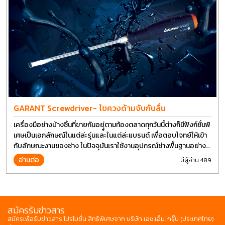
GARANT Screwdriver- ไขควงด้ามจับกันลื่น
เครื่องมือช่างบ้างชิ้นที่ขายกันอยุู่ตามท้องตลาดทุกวันนี้ต่างก็มีฟังก์ชั่นพิ
เศษเป็นเอกลักษณ์ในแต่ล่ะรุ่นและในแต่ล่ะแบรนด์ เพื่อตอบโจทย์ให้เข้า
กับลักษณะงานของช่าง ในปัจจุบันเราใช้งานอุปกรณ์ช่างพื้นฐานอย่าง
ไขควงกันในงานหลายประเภททำให้มีการปรับเปลี่ยนรูปแบบ
อ่านต่อ
มีผู้อ่าน 489
สมัครรับข่าวสาร
สมัครเพื่อรับข่าวสาร โปรโมชั่น สิทธิพิเศษจาก บริษัท เอช.เอ็ม. กรุ๊ป (ประเทศไทย)