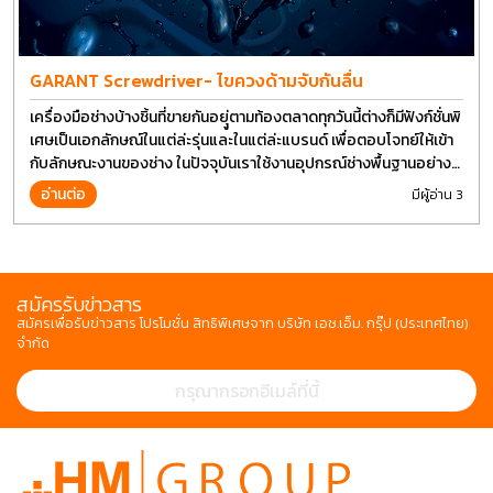
GARANT Screwdriver- ไขควงด้ามจับกันลื่น
เครื่องมือช่างบ้างชิ้นที่ขายกันอยุู่ตามท้องตลาดทุกวันนี้ต่างก็มีฟังก์ชั่นพิ
เศษเป็นเอกลักษณ์ในแต่ล่ะรุ่นและในแต่ล่ะแบรนด์ เพื่อตอบโจทย์ให้เข้า
กับลักษณะงานของช่าง ในปัจจุบันเราใช้งานอุปกรณ์ช่างพื้นฐานอย่าง
ไขควงกันในงานหลายประเภททำให้มีการปรับเปลี่ยนรูปแบบ
อ่านต่อ
มีผู้อ่าน 3
สมัครรับข่าวสาร
สมัครเพื่อรับข่าวสาร โปรโมชั่น สิทธิพิเศษจาก บริษัท เอช.เอ็ม. กรุ๊ป (ประเทศไทย)
จำกัด