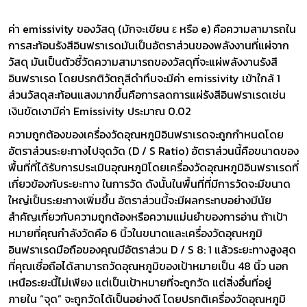
ค่า emissivity ของวัสดุ (มักจะเขียน ε หรือ e) คือความสามารถใน
การสะท้อนรังสีอินฟราเรดมันเป็นอัตราส่วนของพลังงานที่แผ่จาก
วัสดุ มันเป็นตัวชี้วัดความสามารถของวัสดุที่จะแผ่พลังงานรังสี
อินฟราเรด โดยปรกติวัตถุสีดำทึบจะมีค่า emissivity เข้าใกล้ 1
ส่วนวัสดุสะท้อนแสงมากขึ้นคือการลดการแผ่รังสีอินฟราเรดเช่น
เงินขัดเงามีค่า Emissivity ประมาณ 0.02
ความถูกต้องของเครื่องวัดอุณหภูมิอินฟราเรดจะถูกกำหนดโดย
อัตราส่วนระยะทางไปจุดวัด (D / S Ratio) อัตราส่วนนี้คือขนาดของ
พื้นที่ที่ได้รับการประเมินอุณหภูมิโดยเครื่องวัดอุณหภูมิอินฟราเรดที่
เกี่ยวข้องกับระยะทาง ในการวัด ดังนั้นในพื้นที่ที่มีการวัดจะมีขนาด
ใหญ่เป็นระยะทางเพิ่มขึ้น อัตราส่วนนี้จะมีผลกระทบอย่างมีนัย
สำคัญเกี่ยวกับความถูกต้องหรือความแม่นยำของการอ่าน ถ้าเป้า
หมายที่คุณกำลังวัดคือ 6 นิ้วในขนาดและเครื่องวัดอุณหภูมิ
อินฟราเรดมือถือของคุณมีอัตราส่วน D / S 8: 1 แล้วระยะทางสูงสุด
ที่คุณเชื่อถือได้สามารถวัดอุณหภูมิของเป้าหมายเป็น 48 นิ้ว นอก
เหนือระยะนี้ไม่เพียง แต่เป็นเป้าหมายที่จะถูกวัด แต่สิ่งอื่นที่อยู่
ภายใน “จุด” จะถูกวัดได้เป็นอย่างดี โดยปรกติเครื่องวัดอุณหภูมิ