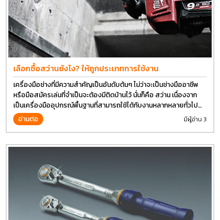
เลือกซื้อสว่านยังไง? ให้ถูกประเภทการใช้งาน
เครื่องมือช่างที่มีความสำคัญเป็นอันดับต้นๆ ไม่ว่าจะเป็นช่างมืออาชีพ
หรือมือสมัครเล่นที่จำเป็นจะต้องมีติดบ้านไว้ นั่นก็คือ สว่าน เนื่องจาก
เป็นเครื่องมืออุปกรณ์พื้นฐานที่สามารถใช้ได้กับงานหลากหลายทั่วไป
เรียกว่า เป็นเครื่องมือที่ใช้ง่าย ใครๆก็สามารถใช้ได้
อ่านต่อ
มีผู้อ่าน 3