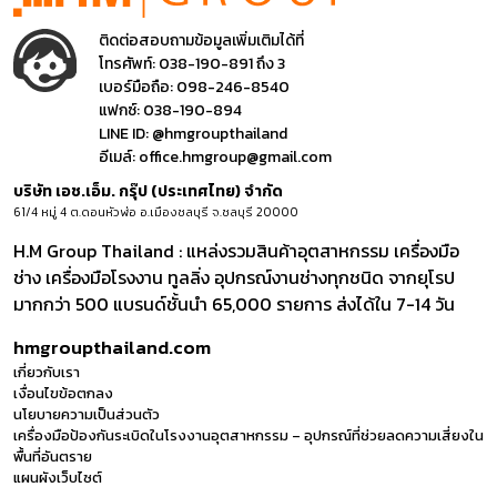
ติดต่อสอบถามข้อมูลเพิ่มเติมได้ที่
โทรศัพท์:
038-190-891 ถึง 3
เบอร์มือถือ:
098-246-8540
แฟกซ์:
038-190-894
LINE ID:
@hmgroupthailand
อีเมล์:
office.hmgroup@gmail.com
บริษัท เอช.เอ็ม. กรุ๊ป (ประเทศไทย) จำกัด
61/4 หมู่ 4 ต.ดอนหัวฬ่อ อ.เมืองชลบุรี จ.ชลบุรี 20000
H.M Group Thailand : แหล่งรวมสินค้าอุตสาหกรรม เครื่องมือ
ช่าง เครื่องมือโรงงาน ทูลลิ่ง อุปกรณ์งานช่างทุกชนิด จากยุโรป
มากกว่า 500 แบรนด์ชั้นนำ 65,000 รายการ ส่งได้ใน 7-14 วัน
hmgroupthailand.com
เกี่ยวกับเรา
เงื่อนไขข้อตกลง
นโยบายความเป็นส่วนตัว
เครื่องมือป้องกันระเบิดในโรงงานอุตสาหกรรม – อุปกรณ์ที่ช่วยลดความเสี่ยงใน
พื้นที่อันตราย
แผนผังเว็บไซต์