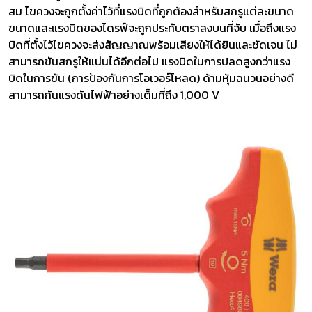
สม ไขควงจะถูกตั้งค่าไว้ที่แรงบิดที่ถูกต้องสำหรับสกรูแต่ละขนาด
ขนาดและแรงบิดของไดรฟ์จะถูกประทับตราลงบนที่จับ เมื่อถึงแรง
บิดที่ตั้งไว้ไขควงจะส่งสัญญาณพร้อมเสียงให้ได้ยินและชัดเจน ไม่
สามารถขันสกรูให้แน่นได้อีกต่อไป แรงบิดในการปลดสูงกว่าแรง
บิดในการขัน (การป้องกันการโอเวอร์โหลด) ด้ามหุ้มฉนวนอย่างดี
สามารถกันแรงดันไฟฟ้าอย่างเต็มที่ถึง 1,000 V