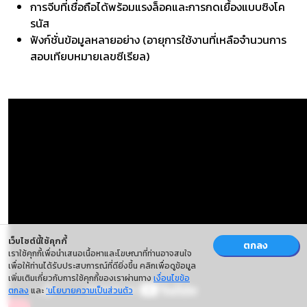
การจีบที่เชื่อถือได้พร้อมแรงล็อคและการกดเยื้องแบบซิงโค
รนัส
ฟังก์ชั่นข้อมูลหลายอย่าง (อายุการใช้งานที่เหลือจำนวนการ
สอบเทียบหมายเลขซีเรียล)
เว็บไซต์นี้ใช้คุกกี้
ตกลง
เราใช้คุกกี้เพื่อนำเสนอเนื้อหาและโฆษณาที่ท่านอาจสนใจ
เพื่อให้ท่านได้รับประสบการณ์ที่ดียิ่งขึ้น คลิกเพื่อดูข้อมูล
เพิ่มเติมเกี่ยวกับการใช้คุกกี้ของเราผ่านทาง
เงื่อนไขข้อ
ตกลง
และ
‘นโยบายความเป็นส่วนตัว