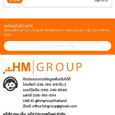
อ่านต่อ
มีผู้อ่าน 23
สมัครรับข่าวสาร
สมัครเพื่อรับข่าวสาร โปรโมชั่น สิทธิพิเศษจาก บริษัท เอช.เอ็ม. กรุ๊ป (ประเทศไทย)
จำกัด
ติดต่อสอบถามข้อมูลเพิ่มเติมได้ที่
โทรศัพท์:
038-190-891 ถึง 3
เบอร์มือถือ:
098-246-8540
แฟกซ์:
038-190-894
LINE ID:
@hmgroupthailand
อีเมล์:
office.hmgroup@gmail.com
บริษัท เอช.เอ็ม. กรุ๊ป (ประเทศไทย) จำกัด