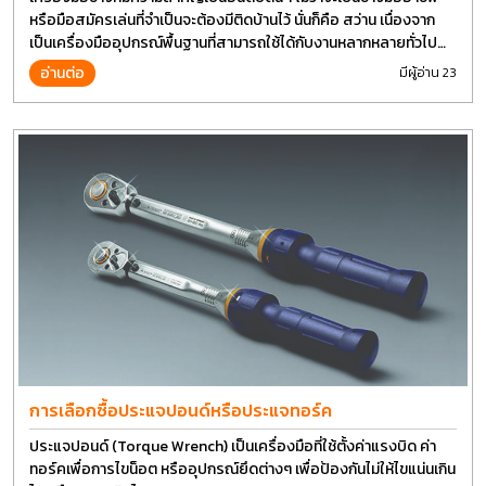
หรือมือสมัครเล่นที่จำเป็นจะต้องมีติดบ้านไว้ นั่นก็คือ สว่าน เนื่องจาก
เป็นเครื่องมืออุปกรณ์พื้นฐานที่สามารถใช้ได้กับงานหลากหลายทั่วไป
เรียกว่า เป็นเครื่องมือที่ใช้ง่าย ใครๆก็สามารถใช้ได้
อ่านต่อ
มีผู้อ่าน 23
การเลือกซื้อประแจปอนด์หรือประแจทอร์ค
ประแจปอนด์ (Torque Wrench) เป็นเครื่องมือที่ใช้ตั้งค่าแรงบิด ค่า
ทอร์คเพื่อการไขน็อต หรืออุปกรณ์ยึดต่างๆ เพื่อป้องกันไม่ให้ไขแน่นเกิน