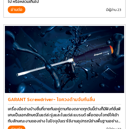
ไป หรือหลวมเกินไป
อ่านต่อ
มีผู้อ่าน 23
GARANT Screwdriver- ไขควงด้ามจับกันลื่น
เครื่องมือช่างบ้างชิ้นที่ขายกันอยุู่ตามท้องตลาดทุกวันนี้ต่างก็มีฟังก์ชั่นพิ
เศษเป็นเอกลักษณ์ในแต่ล่ะรุ่นและในแต่ล่ะแบรนด์ เพื่อตอบโจทย์ให้เข้า
กับลักษณะงานของช่าง ในปัจจุบันเราใช้งานอุปกรณ์ช่างพื้นฐานอย่าง
ไขควงกันในงานหลายประเภททำให้มีการปรับเปลี่ยนรูปแบบ