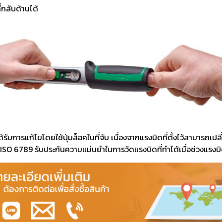
งจักรและเครื่องCNC
เครื่องมือใช้งานกับเครื่องจักรและ
อุปกรณ์จับยึด
่กลับด้านได้
เครื่องCNC
d Cutting / เครื่อง
6 Fastening tools for screws /
7 Gripping, cut
ขัด เจียร และตกแต่ง
เครื่องมือช่าง ประเภทขันแน่น
tools / เครื่อง
ยึดให้แน่น
ons and Storage /
0 Workshop accessories and
ครื่องมือ
occupational safety / อุปกรณ์
เครื่องมือทั่วไป และอุปกรณ์ความ
ปลอดภัย
ได้รับการแก้ไขโดยใช้ปุ่มล็อคในที่จับ เนื่องจากแรงบิดที่ตั้งไว้สามา
 6789 รับประกันความแม่นยำในการวัดแรงบิดที่ทำได้เมื่อช่วงแรงบิ