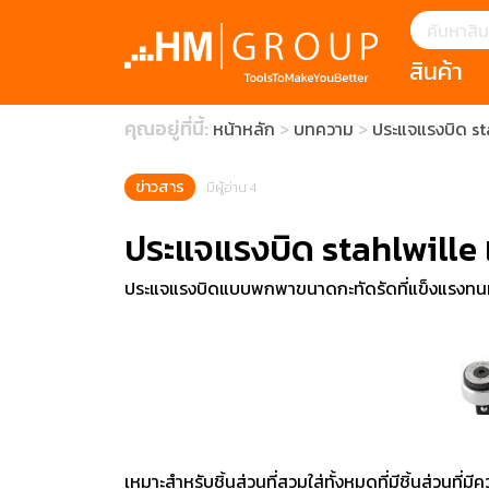
สินค้า
แนะนำ
คุณอยู่ที่นี้:
หน้าหลัก
บทความ
ประแจแรงบิด sta
HOFFMANN 
บทความ
clearance s
ECatalogue
Download
ข่าวสาร
มีผู้อ่าน 4
กระดาษอุตส
ประแจแรงบิด stahlwille แ
มีดคัตเตอร์นิ
ประแจแรงบิดแบบพกพาขนาดกะทัดรัดที่แข็งแรงทนทาน
สินค้าแนะนำ
เครื่องมือสำห
(Tools Heigh
ประเภท
เหมาะสำหรับชิ้นส่วนที่สวมใส่ทั้งหมดที่มีชิ้นส่วนที่
1 Mono machin