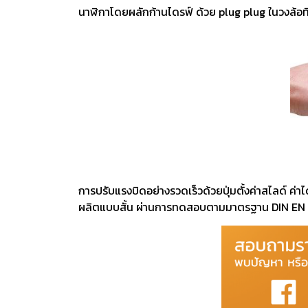
งานกับเครื่อ
นาฬิกาโดยผลักก้านไดรฟ์ ด้วย plug plug ในวงล้อที
5 Grinding an
มือสำหรับงาน
ผิว
9 Workstati
โต๊ะและตู้เก็บเ
การปรับแรงบิดอย่างรวดเร็วด้วยปุ่มตั้งค่าสไลด์ ค่า
ผลิตแบบสั้น ผ่านการทดสอบตามมาตรฐาน DIN EN ISO