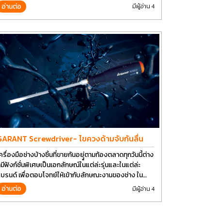
อ่านต่อ
มีผู้อ่าน 4
GARANT Screwdriver- ไขควงด้ามจับกันลื่น
ครื่องมือช่างบ้างชิ้นที่ขายกันอยุู่ตามท้องตลาดทุกวันนี้ต่าง
็มีฟังก์ชั่นพิเศษเป็นเอกลักษณ์ในแต่ล่ะรุ่นและในแต่ล่ะ
บรนด์ เพื่อตอบโจทย์ให้เข้ากับลักษณะงานของช่าง ใน
ัจจุบันเราใช้งานอุปกรณ์ช่างพื้นฐานอย่างไขควงกันในงาน
อ่านต่อ
มีผู้อ่าน 4
ลายประเภททำให้มีการปรับเปลี่ยนรูปแบบ