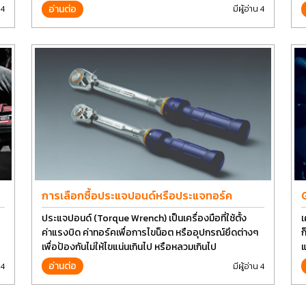
มั่นเพื่อที่จะให้คุณได้รับคุณภาพและการที่งานที่ดีที่สุด บน
อ่านต่อ
 4
มีผู้อ่าน 4
ต้นทุนที่ดีที่สุดเช่นกัน
การเลือกซื้อประแจปอนด์หรือประแจทอร์ค
ประแจปอนด์ (Torque Wrench) เป็นเครื่องมือที่ใช้ตั้ง
เ
ค่าแรงบิด ค่าทอร์คเพื่อการไขน็อต หรืออุปกรณ์ยึดต่างๆ
ก
เพื่อป้องกันไม่ให้ไขแน่นเกินไป หรือหลวมเกินไป
แ
ป
อ่านต่อ
 4
มีผู้อ่าน 4
ห