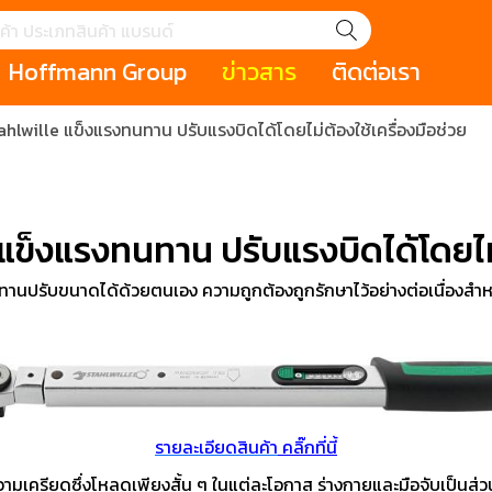
Hoffmann Group
ข่าวสาร
ติดต่อเรา
hlwille แข็งแรงทนทาน ปรับแรงบิดได้โดยไม่ต้องใช้เครื่องมือช่วย
GROUP STORY
เหตุการณ์
HOLEX
Salespage
GARANT
ale
Cromwell
MAKITA
Hoffmann
Cromwell
าหกรรม
กระเป๋าใส่เครื่องมือ (Tool Cases)
คีมสำหรับงานไฟ
ข็งแรงทนทาน ปรับแรงบิดได้โดยไม่ต
รภัย (safety cutter)
สินค้าประเภทประแจ
สินค้าราคาพิเ
Swiss Tool
ปรับขนาดได้ด้วยตนเอง ความถูกต้องถูกรักษาไว้อย่างต่อเนื่องสำหรั
ประเภทไขควง
เครื่องมือขัดและตกแต่งผิววัสดุ
เครื่องมือที่ไม่
(Non-sparking
รับการทำงานในที่สูง
เครื่องมือสำหรับช่างยนต์ (
เครื่องมือสำหรั
t)
Mechanic Tools)
(Electrician To
รายละเอียดสินค้า
คลิ๊กที่นี้
มีความเครียดซึ่งโหลดเพียงสั้น ๆ ในแต่ละโอกาส ร่างกายและมือจับเป็นส่วน
ing / เครื่องมือใช้
2 Modular machining / ชุด
3 Clamping te