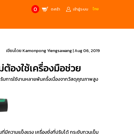
0
ไทย
ตะกร้า
เข้าสู่ระบบ
CONTACT US
MANUFACTURE’S BRANDS
Stainless Steel Metric Offset
Trusco
เขียนโดย
Kamonpong Yiengsawang
|
Aug 06, 2019
ฟ้า
ชุดเครื่องมืองานช่าง
้องใช้เครื่องมือช่วย
ศษจากแบรนด์ PB
สินค้าลดราคาพิเศษ
บการใช้งานหลายพันครั้งเนื่องจากวัสดุคุณภาพสูง
ก่อให้เกิดประกายไฟ
เครื่องมือป้องกันไฟฟ้าสถิตย์
 tools)
(ESD)
บช่างไฟฟ้า
ATORN
ol)
ที่มีความแข็งแรง เครื่องชั่งที่ปรับได้ กระชับทวนเข็ม
chnology /
4 Metrology / เครื่องมือวัด