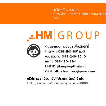
สมัครรับข่าวสาร
สมัครเพื่อรับข่าวสาร โปรโมชั่น สิทธิพิเศษจา
จำกัด
ติดต่อสอบถามข้อมูลเพิ่มเติมได้ที่
โทรศัพท์:
038-190-891 ถึง 3
เบอร์มือถือ:
098-246-8540
แฟกซ์:
038-190-894
LINE ID:
@hmgroupthailand
อีเมล์:
office.hmgroup@gmail.com
บริษัท เอช.เอ็ม. กรุ๊ป (ประเทศไทย) จำกัด
61/4 หมู่ 4 ต.ดอนหัวฬ่อ อ.เมืองชลบุรี จ.ชลบุรี 20000