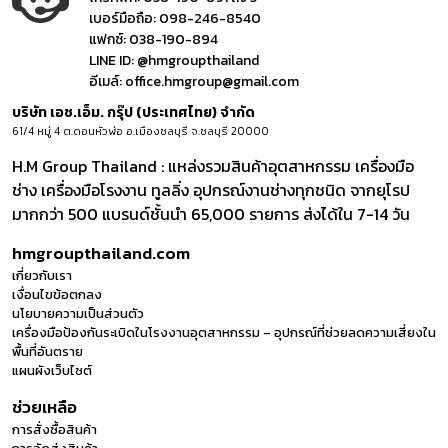
เบอร์มือถือ:
098-246-8540
แฟกซ์:
038-190-894
LINE ID:
@hmgroupthailand
อีเมล์:
office.hmgroup@gmail.com
บริษัท เอช.เอ็ม. กรุ๊ป (ประเทศไทย) จำกัด
61/4 หมู่ 4 ต.ดอนหัวฬ่อ อ.เมืองชลบุรี จ.ชลบุรี 20000
H.M Group Thailand : แหล่งรวมสินค้าอุตสาหกรรม เครื่องมือ
ช่าง เครื่องมือโรงงาน ทูลลิ่ง อุปกรณ์งานช่างทุกชนิด จากยุโรป
มากกว่า 500 แบรนด์ชั้นนำ 65,000 รายการ ส่งได้ใน 7-14 วัน
hmgroupthailand.com
เกี่ยวกับเรา
เงื่อนไขข้อตกลง
นโยบายความเป็นส่วนตัว
เครื่องมือป้องกันระเบิดในโรงงานอุตสาหกรรม – อุปกรณ์ที่ช่วยลดความเสี่ยงใน
พื้นที่อันตราย
แผนผังเว็บไซต์
ช่วยเหลือ
การสั่งซื้อสินค้า