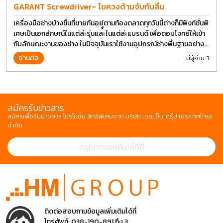
GARANT Screwdriver- ไขควงด้ามจับกันลื่น
เครื่องมือช่างบ้างชิ้นที่ขายกันอยุู่ตามท้องตลาดทุกวันนี้ต่างก็มีฟังก์ชั่นพิ
เศษเป็นเอกลักษณ์ในแต่ล่ะรุ่นและในแต่ล่ะแบรนด์ เพื่อตอบโจทย์ให้เข้า
กับลักษณะงานของช่าง ในปัจจุบันเราใช้งานอุปกรณ์ช่างพื้นฐานอย่าง
ไขควงกันในงานหลายประเภททำให้มีการปรับเปลี่ยนรูปแบบ
อ่านต่อ
มีผู้อ่าน 3
สมัครรับข่าวสาร
สมัครเพื่อรับข่าวสาร โปรโมชั่น สิทธิพิเศษจาก บริษัท เอช.เอ็ม. กรุ๊ป (ประเทศไทย)
จำกัด
ติดต่อสอบถามข้อมูลเพิ่มเติมได้ที่
โทรศัพท์:
038-190-891 ถึง 3