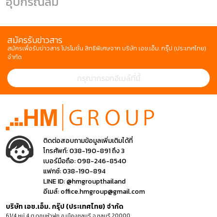
อุปกรณ์ลม
สมัครรับข่าวสาร
สมัครเพื่อรับข่าวสาร โปรโมชั่น สิทธิพิเศษจาก บริษัท เอช.เอ็ม. กรุ๊ป (ประเทศไทย)
จำกัด
ติดต่อสอบถามข้อมูลเพิ่มเติมได้ที่
โทรศัพท์:
038-190-891 ถึง 3
เบอร์มือถือ:
098-246-8540
แฟกซ์:
038-190-894
LINE ID:
@hmgroupthailand
อีเมล์:
office.hmgroup@gmail.com
บริษัท เอช.เอ็ม. กรุ๊ป (ประเทศไทย) จำกัด
61/4 หมู่ 4 ต.ดอนหัวฬ่อ อ.เมืองชลบุรี จ.ชลบุรี 20000