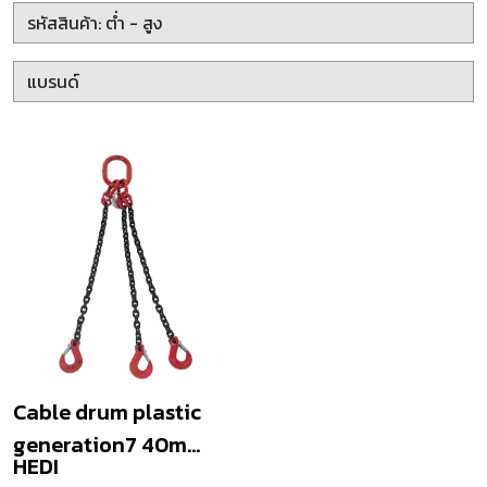
Cable drum plastic
generation7 40m
HEDI
BQ1,5