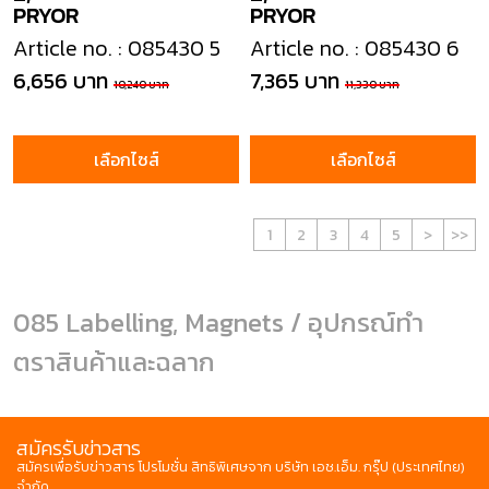
PRYOR
PRYOR
Article no. : 085430 5
Article no. : 085430 6
6,656 บาท
7,365 บาท
10,240 บาท
11,330 บาท
เลือกไซส์
เลือกไซส์
1
2
3
4
5
>
>>
085 Labelling, Magnets / อุปกรณ์ทำ
ตราสินค้าและฉลาก
สมัครรับข่าวสาร
สมัครเพื่อรับข่าวสาร โปรโมชั่น สิทธิพิเศษจาก บริษัท เอช.เอ็ม. กรุ๊ป (ประเทศไทย)
จำกัด