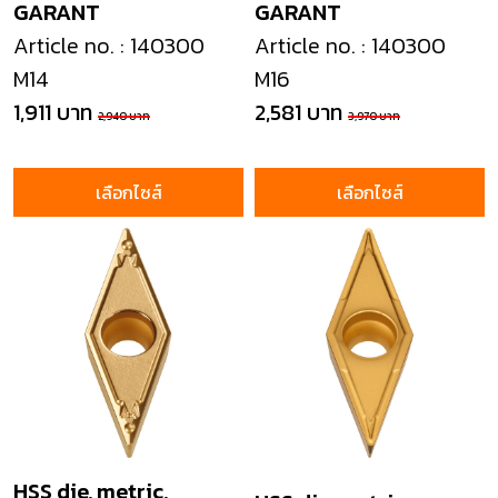
GARANT
GARANT
Article no. : 140300
Article no. : 140300
M14
M16
1,911 บาท
2,581 บาท
2,940 บาท
3,970 บาท
เลือกไซส์
เลือกไซส์
HSS die, metric,