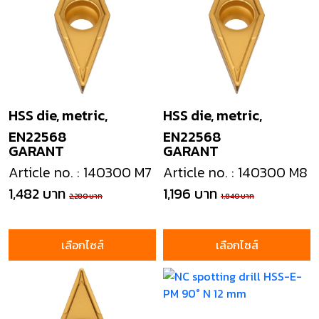
HSS die, metric,
HSS die, metric,
EN22568
EN22568
GARANT
GARANT
Article no. : 140300 M7
Article no. : 140300 M8
1,482 บาท
1,196 บาท
2,280 บาท
1,840 บาท
เลือกไซส์
เลือกไซส์