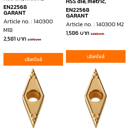
HSS die, metric,
EN22568
EN22568
GARANT
GARANT
Article no. : 140300
Article no. : 140300 M2
M18
1,586 บาท
2,440 บาท
2,581 บาท
3,970 บาท
เลือกไซส์
เลือกไซส์