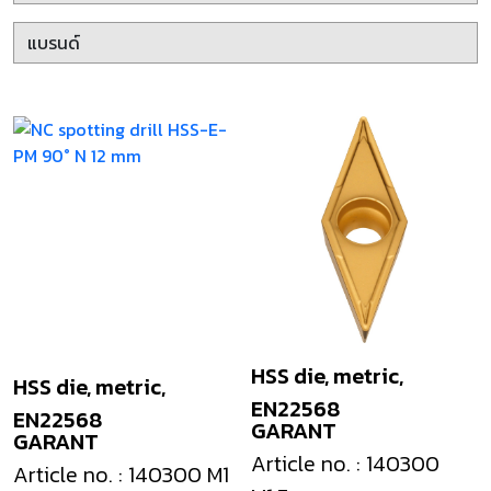
HSS die, metric,
HSS die, metric,
EN22568
EN22568
GARANT
GARANT
Article no. : 140300
Article no. : 140300 M1