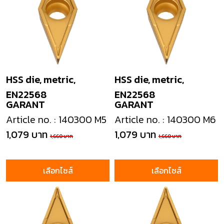
HSS die, metric,
HSS die, metric,
EN22568
EN22568
GARANT
GARANT
Article no. : 140300 M5
Article no. : 140300 M6
1,079 บาท
1,079 บาท
1,660 บาท
1,660 บาท
เลือกไซส์
เลือกไซส์