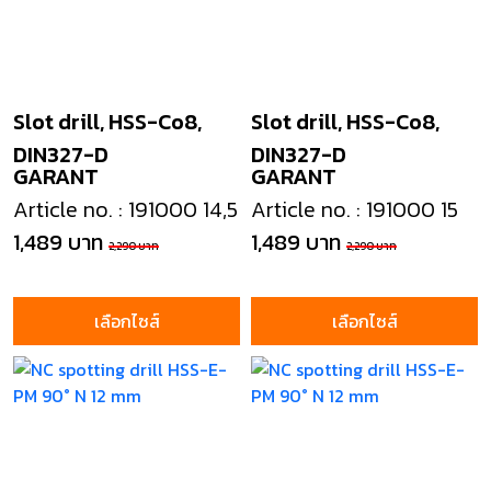
Slot drill, HSS-Co8,
Slot drill, HSS-Co8,
DIN327-D
DIN327-D
GARANT
GARANT
Article no. : 191000 14,5
Article no. : 191000 15
1,489 บาท
1,489 บาท
2,290 บาท
2,290 บาท
เลือกไซส์
เลือกไซส์