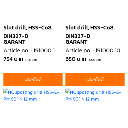
Slot drill, HSS-Co8,
Slot drill, HSS-Co8,
DIN327-D
DIN327-D
GARANT
GARANT
Article no. : 191000 1
Article no. : 191000 10
754 บาท
650 บาท
1,160 บาท
1,000 บาท
เลือกไซส์
เลือกไซส์