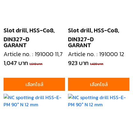
Slot drill, HSS-Co8,
Slot drill, HSS-Co8,
DIN327-D
DIN327-D
GARANT
GARANT
Article no. : 191000 11,7
Article no. : 191000 12
1,047 บาท
923 บาท
1,610 บาท
1,420 บาท
เลือกไซส์
เลือกไซส์