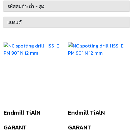
Endmill TiAlN
Endmill TiAlN
GARANT
GARANT