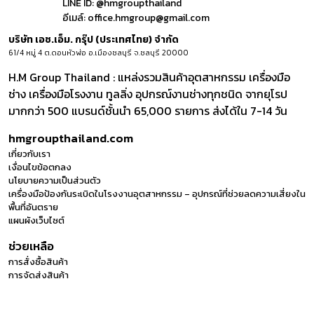
LINE ID:
@hmgroupthailand
อีเมล์:
office.hmgroup@gmail.com
บริษัท เอช.เอ็ม. กรุ๊ป (ประเทศไทย) จำกัด
61/4 หมู่ 4 ต.ดอนหัวฬ่อ อ.เมืองชลบุรี จ.ชลบุรี 20000
H.M Group Thailand : แหล่งรวมสินค้าอุตสาหกรรม เครื่องมือ
ช่าง เครื่องมือโรงงาน ทูลลิ่ง อุปกรณ์งานช่างทุกชนิด จากยุโรป
มากกว่า 500 แบรนด์ชั้นนำ 65,000 รายการ ส่งได้ใน 7-14 วัน
hmgroupthailand.com
เกี่ยวกับเรา
เงื่อนไขข้อตกลง
นโยบายความเป็นส่วนตัว
เครื่องมือป้องกันระเบิดในโรงงานอุตสาหกรรม – อุปกรณ์ที่ช่วยลดความเสี่ยงใน
พื้นที่อันตราย
แผนผังเว็บไซต์
ช่วยเหลือ
การสั่งซื้อสินค้า
การจัดส่งสินค้า