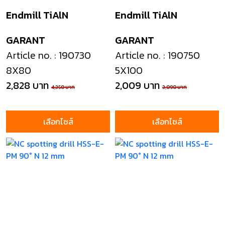
Endmill TiAlN
Endmill TiAlN
GARANT
GARANT
Article no. : 190730
Article no. : 190750
8X80
5X100
2,828 บาท
2,009 บาท
4,350 บาท
3,090 บาท
เลือกไซส์
เลือกไซส์