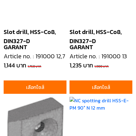
Slot drill, HSS-Co8,
Slot drill, HSS-Co8,
DIN327-D
DIN327-D
GARANT
GARANT
Article no. : 191000 12,7
Article no. : 191000 13
1,144 บาท
1,235 บาท
1,760 บาท
1,900 บาท
เลือกไซส์
เลือกไซส์