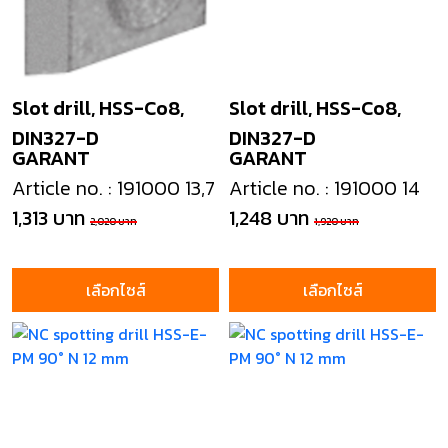
Slot drill, HSS-Co8,
Slot drill, HSS-Co8,
DIN327-D
DIN327-D
GARANT
GARANT
Article no. : 191000 13,7
Article no. : 191000 14
1,313 บาท
1,248 บาท
2,020 บาท
1,920 บาท
เลือกไซส์
เลือกไซส์