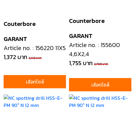
Counterbore
Couterbore
GARANT
GARANT
Article no. : 155600
Article no. : 156220 11X5
4,6X2,4
1,372 บาท
2,110 บาท
1,755 บาท
2,700 บาท
เลือกไซส์
เลือกไซส์