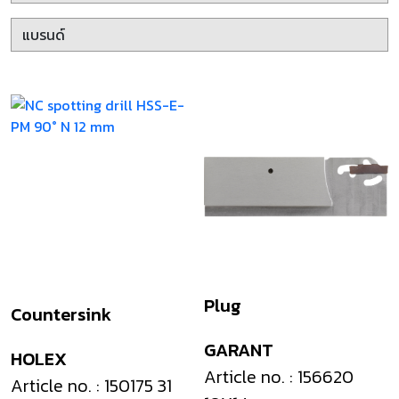
Plug
Countersink
GARANT
HOLEX
Article no. : 156620
Article no. : 150175 31