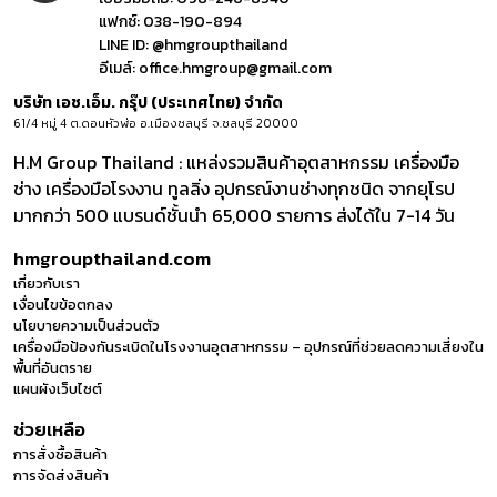
แฟกซ์:
038-190-894
LINE ID:
@hmgroupthailand
อีเมล์:
office.hmgroup@gmail.com
บริษัท เอช.เอ็ม. กรุ๊ป (ประเทศไทย) จำกัด
61/4 หมู่ 4 ต.ดอนหัวฬ่อ อ.เมืองชลบุรี จ.ชลบุรี 20000
H.M Group Thailand : แหล่งรวมสินค้าอุตสาหกรรม เครื่องมือ
ช่าง เครื่องมือโรงงาน ทูลลิ่ง อุปกรณ์งานช่างทุกชนิด จากยุโรป
มากกว่า 500 แบรนด์ชั้นนำ 65,000 รายการ ส่งได้ใน 7-14 วัน
hmgroupthailand.com
เกี่ยวกับเรา
เงื่อนไขข้อตกลง
นโยบายความเป็นส่วนตัว
เครื่องมือป้องกันระเบิดในโรงงานอุตสาหกรรม – อุปกรณ์ที่ช่วยลดความเสี่ยงใน
พื้นที่อันตราย
แผนผังเว็บไซต์
ช่วยเหลือ
การสั่งซื้อสินค้า
การจัดส่งสินค้า