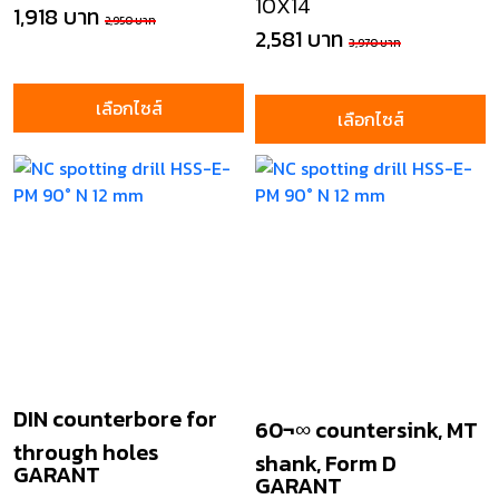
10X14
1,918 บาท
2,950 บาท
2,581 บาท
3,970 บาท
เลือกไซส์
เลือกไซส์
DIN counterbore for
60¬∞ countersink, MT
through holes
shank, Form D
GARANT
GARANT