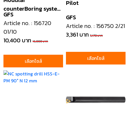
Modular
Pilot
counterBoring system
GFS
holder
GFS
Article no. : 156720
Article no. : 156750 2/21
01/10
3,361 บาท
5,170 บาท
10,400 บาท
16,000 บาท
เลือกไซส์
เลือกไซส์