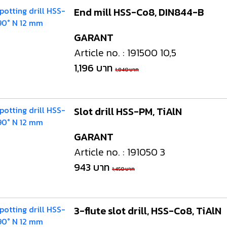
End mill HSS-Co8, DIN844-B
GARANT
Article no. : 191500 10,5
1,196 บาท
1,840 บาท
Slot drill HSS-PM, TiAlN
GARANT
Article no. : 191050 3
943 บาท
1,450 บาท
3-flute slot drill, HSS-Co8, TiAlN