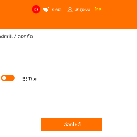
0
ไทย
ตะกร้า
เข้าสู่ระบบ
Endmill / ดอกกัด
CONTACT US
MANUFACTURE’S BRANDS
Stainless Steel Metric Offset
Trusco
ฟ้า
ชุดเครื่องมืองานช่าง
ศษจากแบรนด์ PB
สินค้าลดราคาพิเศษ
Tile
ก่อให้เกิดประกายไฟ
เครื่องมือป้องกันไฟฟ้าสถิตย์
 tools)
(ESD)
บช่างไฟฟ้า
ATORN
ol)
เลือกไซส์
chnology /
4 Metrology / เครื่องมือวัด