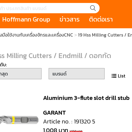
Hoffmann Group
ข่าวสาร
ติดต่อเรา
งมือใช้งานกับเครื่องจักรและเครื่องCNC
19 Hss Milling Cutters / 
GROUP STORY
เหตุการณ์
HOLEX
Salespage
GARANT
ale
Cromwell
MAKITA
Hoffmann
Cromwell
ss Milling Cutters / Endmill / ดอกกัด
าหกรรม
กระเป๋าใส่เครื่องมือ (Tool Cases)
คีมสำหรับงานไฟ
ดับ:
รภัย (safety cutter)
สินค้าประเภทประแจ
สินค้าราคาพิเ
Swiss Tool
List
ประเภทไขควง
เครื่องมือขัดและตกแต่งผิววัสดุ
เครื่องมือที่ไม่
(Non-sparking
Aluminium 3-flute slot drill stub
รับการทำงานในที่สูง
เครื่องมือสำหรับช่างยนต์ (
เครื่องมือสำหรั
t)
Mechanic Tools)
(Electrician To
GARANT
Article no. : 191320 5
1,008 บาท
ing / เครื่องมือใช้
2 Modular machining / ชุด
3 Clamping te
1,550 บาท