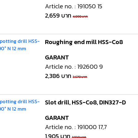
Article no. : 191050 15
2,659 บาท
4,090 บาท
Roughing end mill HSS-Co8
GARANT
Article no. : 192600 9
2,386 บาท
3,670 บาท
Slot drill, HSS-Co8, DIN327-D
GARANT
Article no. : 191000 17,7
1,905 บาท
2,930 บาท