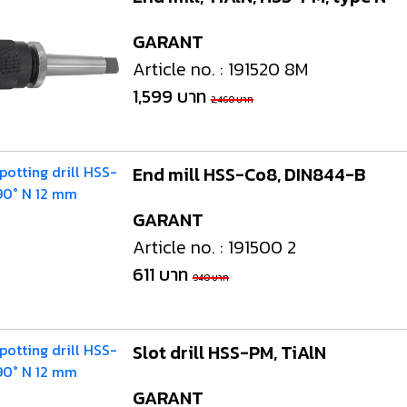
GARANT
Article no. : 191520 8M
1,599 บาท
2,460 บาท
End mill HSS-Co8, DIN844-B
GARANT
Article no. : 191500 2
611 บาท
940 บาท
Slot drill HSS-PM, TiAlN
GARANT