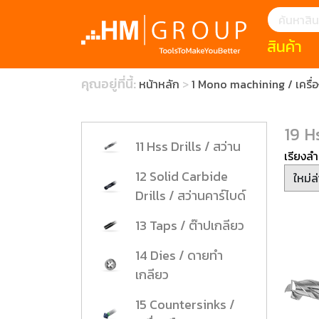
สินค้า
แนะนำ
คุณอยู่ที่นี้:
หน้าหลัก
1 Mono machining / เครื่อ
HOFFMANN 
บทความ
clearance s
ECatalogue
Download
19 H
กระดาษอุตส
11 Hss Drills / สว่าน
เรียงลำ
มีดคัตเตอร์นิ
12 Solid Carbide
Drills / สว่านคาร์ไบด์
สินค้าแนะนำ
13 Taps / ต๊าปเกลียว
เครื่องมือสำห
14 Dies / ดายทำ
(Tools Heigh
เกลียว
ประเภท
15 Countersinks /
1 Mono machin