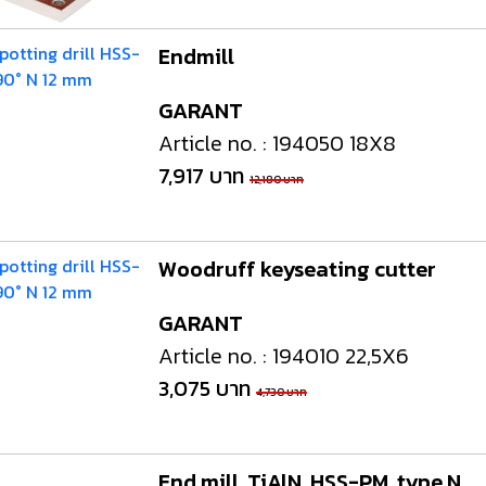
Endmill
GARANT
Article no. : 194050 18X8
7,917 บาท
12,180 บาท
Woodruff keyseating cutter
GARANT
Article no. : 194010 22,5X6
3,075 บาท
4,730 บาท
End mill, TiAlN, HSS-PM, type N