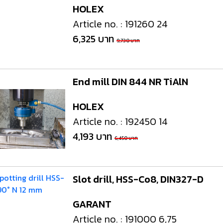
HOLEX
Article no. : 191260 24
6,325 บาท
9,730 บาท
End mill DIN 844 NR TiAlN
HOLEX
Article no. : 192450 14
4,193 บาท
6,450 บาท
Slot drill, HSS-Co8, DIN327-D
GARANT
Article no. : 191000 6,75