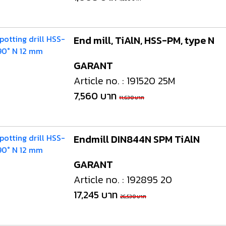
งจักรและเครื่องCNC
เครื่องมือใช้งานกับเครื่องจักรและ
อุปกรณ์จับยึด
เครื่องCNC
d Cutting / เครื่อง
6 Fastening tools for screws /
7 Gripping, cut
End mill, TiAlN, HSS-PM, type N
ขัด เจียร และตกแต่ง
เครื่องมือช่าง ประเภทขันแน่น
tools / เครื่อง
ยึดให้แน่น
GARANT
Article no. : 191520 25M
ons and Storage /
0 Workshop accessories and
ครื่องมือ
occupational safety / อุปกรณ์
7,560 บาท
11,630 บาท
เครื่องมือทั่วไป และอุปกรณ์ความ
ปลอดภัย
Endmill DIN844N SPM TiAlN
GARANT
Article no. : 192895 20
17,245 บาท
26,530 บาท