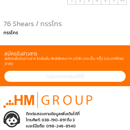
1
2
3
4
5
>
>>
76 Shears / กรรไกร
กรรไกร
สมัครรับข่าวสาร
สมัครเพื่อรับข่าวสาร โปรโมชั่น สิทธิพิเศษจาก บริษัท เอช.เอ็ม. กรุ๊ป (ประเทศไทย)
จำกัด
ติดต่อสอบถามข้อมูลเพิ่มเติมได้ที่
โทรศัพท์:
038-190-891 ถึง 3
เบอร์มือถือ:
098-246-8540