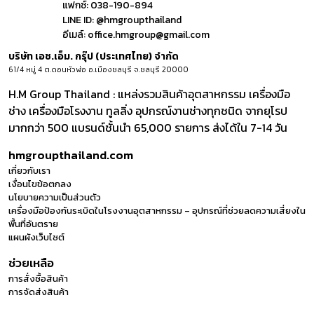
แฟกซ์:
038-190-894
LINE ID:
@hmgroupthailand
อีเมล์:
office.hmgroup@gmail.com
บริษัท เอช.เอ็ม. กรุ๊ป (ประเทศไทย) จำกัด
61/4 หมู่ 4 ต.ดอนหัวฬ่อ อ.เมืองชลบุรี จ.ชลบุรี 20000
H.M Group Thailand : แหล่งรวมสินค้าอุตสาหกรรม เครื่องมือ
ช่าง เครื่องมือโรงงาน ทูลลิ่ง อุปกรณ์งานช่างทุกชนิด จากยุโรป
มากกว่า 500 แบรนด์ชั้นนำ 65,000 รายการ ส่งได้ใน 7-14 วัน
hmgroupthailand.com
เกี่ยวกับเรา
เงื่อนไขข้อตกลง
นโยบายความเป็นส่วนตัว
เครื่องมือป้องกันระเบิดในโรงงานอุตสาหกรรม – อุปกรณ์ที่ช่วยลดความเสี่ยงใน
พื้นที่อันตราย
แผนผังเว็บไซต์
ช่วยเหลือ
การสั่งซื้อสินค้า
การจัดส่งสินค้า