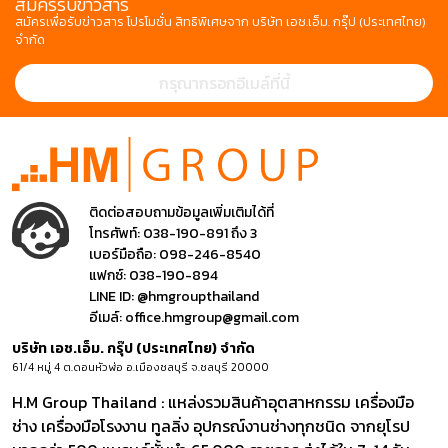
สมัครรับข่าวสาร
สมัครเพื่อรับข่าวสาร โปรโมชั่น สิทธิพิเศษจาก บริษัท เอช.เอ็ม. กรุ๊ป (ประเทศไทย)
จำกัด
ติดต่อสอบถามข้อมูลเพิ่มเติมได้ที่
โทรศัพท์:
038-190-891 ถึง 3
เบอร์มือถือ:
098-246-8540
แฟกซ์:
038-190-894
LINE ID:
@hmgroupthailand
อีเมล์:
office.hmgroup@gmail.com
บริษัท เอช.เอ็ม. กรุ๊ป (ประเทศไทย) จำกัด
61/4 หมู่ 4 ต.ดอนหัวฬ่อ อ.เมืองชลบุรี จ.ชลบุรี 20000
H.M Group Thailand : แหล่งรวมสินค้าอุตสาหกรรม เครื่องมือ
ช่าง เครื่องมือโรงงาน ทูลลิ่ง อุปกรณ์งานช่างทุกชนิด จากยุโรป