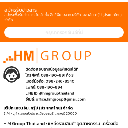
สมัครรับข่าวสาร
สมัครเพื่อรับข่าวสาร โปรโมชั่น สิทธิพิเศษจาก บริษัท เอช.เอ็ม. กรุ๊ป (ประเทศไทย)
จำกัด
ติดต่อสอบถามข้อมูลเพิ่มเติมได้ที่
โทรศัพท์:
038-190-891 ถึง 3
เบอร์มือถือ:
098-246-8540
แฟกซ์:
038-190-894
LINE ID:
@hmgroupthailand
อีเมล์:
office.hmgroup@gmail.com
บริษัท เอช.เอ็ม. กรุ๊ป (ประเทศไทย) จำกัด
61/4 หมู่ 4 ต.ดอนหัวฬ่อ อ.เมืองชลบุรี จ.ชลบุรี 20000
H.M Group Thailand : แหล่งรวมสินค้าอุตสาหกรรม เครื่องมือ