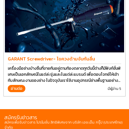
GARANT Screwdriver- ไขควงด้ามจับกันลื่น
เครื่องมือช่างบ้างชิ้นที่ขายกันอยุู่ตามท้องตลาดทุกวันนี้ต่างก็มีฟังก์ชั่นพิ
เศษเป็นเอกลักษณ์ในแต่ล่ะรุ่นและในแต่ล่ะแบรนด์ เพื่อตอบโจทย์ให้เข้า
กับลักษณะงานของช่าง ในปัจจุบันเราใช้งานอุปกรณ์ช่างพื้นฐานอย่าง
ไขควงกันในงานหลายประเภททำให้มีการปรับเปลี่ยนรูปแบบ
อ่านต่อ
มีผู้อ่าน 5
สมัครรับข่าวสาร
สมัครเพื่อรับข่าวสาร โปรโมชั่น สิทธิพิเศษจาก บริษัท เอช.เอ็ม. กรุ๊ป (ประเทศไทย)
จำกัด