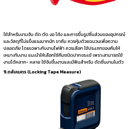
ใช้สำหรับงานจับ ดัด ดัด งอ โค้ง และการขึ้นรูปชิ้นส่วนของอุปกรณ์
และวัสดุที่ไม่แข็งแรงมากนัก ขาคีม ควรหุ้มด้วยฉนวนเพี่อความ
ปลอดภัย โดยเฉพาะกับงานไฟฟ้า ควรเลือก ใช้ประเภทของคีมให้
เหมาะกับงาน แนะนำให้เลือกใช้คีมชนิดปากจระเข้ เพราะสามารถใช้
งานได้หลาก- หลาย ใช้จับขึ้นงานและมีฟันสำหรับ ดัดชิ้นงานในตัว
9.ตลับเมตร (Locking Tape Measure)