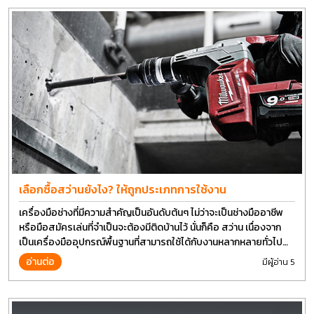
เลือกซื้อสว่านยังไง? ให้ถูกประเภทการใช้งาน
เครื่องมือช่างที่มีความสำคัญเป็นอันดับต้นๆ ไม่ว่าจะเป็นช่างมืออาชีพ
หรือมือสมัครเล่นที่จำเป็นจะต้องมีติดบ้านไว้ นั่นก็คือ สว่าน เนื่องจาก
เป็นเครื่องมืออุปกรณ์พื้นฐานที่สามารถใช้ได้กับงานหลากหลายทั่วไป
เรียกว่า เป็นเครื่องมือที่ใช้ง่าย ใครๆก็สามารถใช้ได้
อ่านต่อ
มีผู้อ่าน 5