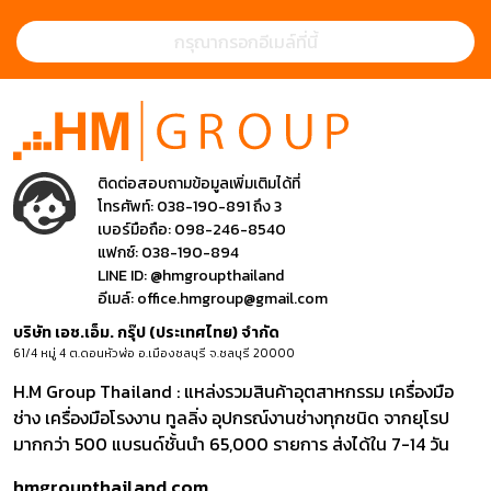
ติดต่อสอบถามข้อมูลเพิ่มเติมได้ที่
โทรศัพท์:
038-190-891 ถึง 3
เบอร์มือถือ:
098-246-8540
แฟกซ์:
038-190-894
LINE ID:
@hmgroupthailand
อีเมล์:
office.hmgroup@gmail.com
บริษัท เอช.เอ็ม. กรุ๊ป (ประเทศไทย) จำกัด
61/4 หมู่ 4 ต.ดอนหัวฬ่อ อ.เมืองชลบุรี จ.ชลบุรี 20000
H.M Group Thailand : แหล่งรวมสินค้าอุตสาหกรรม เครื่องมือ
ช่าง เครื่องมือโรงงาน ทูลลิ่ง อุปกรณ์งานช่างทุกชนิด จากยุโรป
มากกว่า 500 แบรนด์ชั้นนำ 65,000 รายการ ส่งได้ใน 7-14 วัน
hmgroupthailand.com