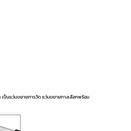
ting, and striking
8 Hand and Assembly Tools /
มือช่าง ประเภทจับ
เครื่องมือช่างสำหรับงานประกอบ
le เป็นแว่นขยายการวัด แว่นขยายทางเลือกพร้อม