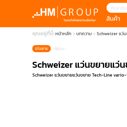
สินค้า
แนะนำ
คุณอยู่ที่นี้:
หน้าหลัก
บทความ
Schweizer แว่น
HOFFMANN 
บทความ
clearance s
ECatalogue
Download
ข่าวสาร
มีผู้อ่าน 1
กระดาษอุตส
Schweizer แว่นขยายแว่น
มีดคัตเตอร์นิ
Schweizer แว่นขยายแว่นขยาย Tech-Line vario-f
สินค้าแนะนำ
เครื่องมือสำห
(Tools Heigh
ประเภท
1 Mono machin