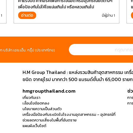
ค่าแรงบิด ค่าทอร์คเพื่อการไขน็อต หรืออุปกรณ์ยึดต่างๆ
ก
เพื่อป้องกันไม่ให้ไขแน่นเกินไป หรือหลวมเกินไป
แ
ป
อ่านต่อ
 1
มีผู้อ่าน 1
ห
ก บริษัท เอช.เอ็ม. กรุ๊ป (ประเทศไทย)
H.M Group Thailand : แหล่งรวมสินค้าอุตสาหกรรม เครื่องม
ชนิด จากยุโรป มากกว่า 500 แบรนด์ชั้นนำ 65,000 รายการ
hmgroupthailand.com
ช่
เกี่ยวกับเรา
การ
เงื่อนไขข้อตกลง
การ
นโยบายความเป็นส่วนตัว
เครื่องมือป้องกันระเบิดในโรงงานอุตสาหกรรม – อุปกรณ์ที่
ช่วยลดความเสี่ยงในพื้นที่อันตราย
แผนผังเว็บไซต์