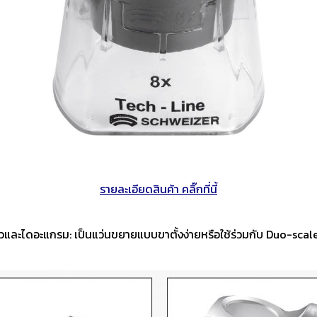
งจักรและเครื่องCNC
เครื่องมือใช้งานกับเครื่องจักรและ
อุปกรณ์จับยึด
เครื่องCNC
d Cutting / เครื่อง
6 Fastening tools for screws /
7 Gripping, cut
ขัด เจียร และตกแต่ง
เครื่องมือช่าง ประเภทขันแน่น
tools / เครื่อง
ยึดให้แน่น
ons and Storage /
0 Workshop accessories and
ครื่องมือ
occupational safety / อุปกรณ์
เครื่องมือทั่วไป และอุปกรณ์ความ
ปลอดภัย
รายละเอียดสินค้า คลิ๊กที่นี้
วและไดอะแกรม: เป็นแว่นขยายแบบขาตั้งง่ายหรือใช้ร่วมกับ Duo-sca