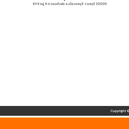
61/4 หมู่ 4 ต.ดอนหัวฬ่อ อ.เมืองชลบุรี จ.ชลบุรี 20000
Copyright 