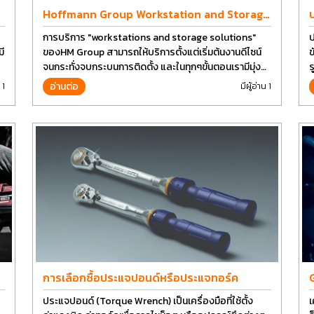
Hoffmann Group Workstation and Storage
Design
การบริการ "workstations and storage solutions"
ป
ี
ของHM Group สามารถให้บริการตั้งแต่เริ่มต้นงานดีไซน์
ข
จนกระทั่งจบกระบนการติดตั้ง และในทุกๆขั้นตอนเรามีมุ่ง
ร
มั่นเพื่อที่จะให้คุณได้รับคุณภาพและการที่งานที่ดีที่สุด บน
อ่านต่อ
 1
มีผู้อ่าน 1
ต้นทุนที่ดีที่สุดเช่นกัน
การเลือกซื้อประแจปอนด์หรือประแจทอร์ค
ประแจปอนด์ (Torque Wrench) เป็นเครื่องมือที่ใช้ตั้ง
เ