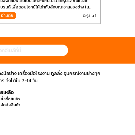
็มีฟังก์ชั่นพิเศษเป็นเอกลักษณ์ในแต่ล่ะรุ่นและในแต่ล่ะ
บรนด์ เพื่อตอบโจทย์ให้เข้ากับลักษณะงานของช่าง ใน
ัจจุบันเราใช้งานอุปกรณ์ช่างพื้นฐานอย่างไขควงกันในงาน
อ่านต่อ
มีผู้อ่าน 1
ลายประเภททำให้มีการปรับเปลี่ยนรูปแบบ
ือช่าง เครื่องมือโรงงาน ทูลลิ่ง อุปกรณ์งานช่างทุก
 ส่งได้ใน 7-14 วัน
วยเหลือ
สั่งซื้อสินค้า
จัดส่งสินค้า