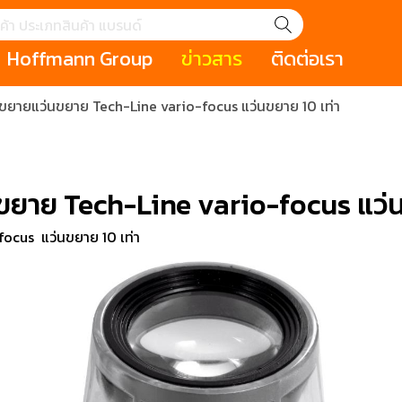
Hoffmann Group
ข่าวสาร
ติดต่อเรา
ขยายแว่นขยาย Tech-Line vario-focus แว่นขยาย 10 เท่า
GROUP STORY
เหตุการณ์
HOLEX
Salespage
GARANT
ale
Cromwell
MAKITA
Hoffmann
Cromwell
าหกรรม
กระเป๋าใส่เครื่องมือ (Tool Cases)
คีมสำหรับงานไฟ
ขยาย Tech-Line vario-focus แว่น
รภัย (safety cutter)
สินค้าประเภทประแจ
สินค้าราคาพิเ
Swiss Tool
ocus แว่นขยาย 10 เท่า
ประเภทไขควง
เครื่องมือขัดและตกแต่งผิววัสดุ
เครื่องมือที่ไม่
(Non-sparking
รับการทำงานในที่สูง
เครื่องมือสำหรับช่างยนต์ (
เครื่องมือสำหรั
t)
Mechanic Tools)
(Electrician To
ing / เครื่องมือใช้
2 Modular machining / ชุด
3 Clamping te