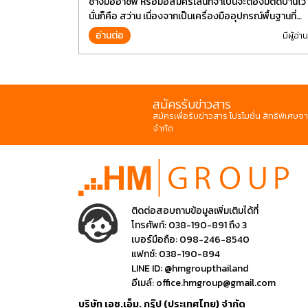
ช่างมืออาชีพ หรือมือสมัครเล่นที่จำเป็นจะต้องมีติดบ้านไว้
นั่นก็คือ สว่าน เนื่องจากเป็นเครื่องมืออุปกรณ์พื้นฐานที่
สามารถใช้ได้กับงานหลากหลายทั่วไป เรียกว่า เป็นเครื่อง
อ่านต่อ
มีผู้อ่าน
มือที่ใช้ง่าย ใครๆก็สามารถใช้ได้
สมัครรับข่าวสาร
สมัครเพื่อรับข่าวสาร โปรโมชั่น สิทธิพิเศษจา
จำกัด
ติดต่อสอบถามข้อมูลเพิ่มเติมได้ที่
โทรศัพท์:
038-190-891 ถึง 3
เบอร์มือถือ:
098-246-8540
แฟกซ์:
038-190-894
LINE ID:
@hmgroupthailand
อีเมล์:
office.hmgroup@gmail.com
บริษัท เอช.เอ็ม. กรุ๊ป (ประเทศไทย) จำกัด