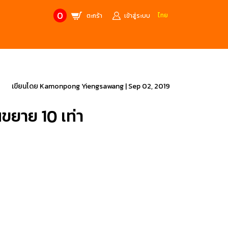
0
ไทย
ตะกร้า
เข้าสู่ระบบ
CONTACT US
MANUFACTURE’S BRANDS
Stainless Steel Metric Offset
Trusco
เขียนโดย
Kamonpong Yiengsawang
|
Sep 02, 2019
ฟ้า
ชุดเครื่องมืองานช่าง
ขยาย 10 เท่า
ศษจากแบรนด์ PB
สินค้าลดราคาพิเศษ
ก่อให้เกิดประกายไฟ
เครื่องมือป้องกันไฟฟ้าสถิตย์
 tools)
(ESD)
บช่างไฟฟ้า
ATORN
ol)
chnology /
4 Metrology / เครื่องมือวัด