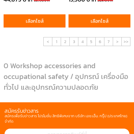
68,730 บาท
20,470 บาท
เลือกไซส์
เลือกไซส์
<
1
2
3
4
5
6
7
>
>>
0 Workshop accessories and
occupational safety / อุปกรณ์ เครื่องมือ
ทั่วไป และอุปกรณ์ความปลอดภัย
สมัครรับข่าวสาร
สมัครเพื่อรับข่าวสาร โปรโมชั่น สิทธิพิเศษจาก บริษัท เอช.เอ็ม. กรุ๊ป (ประเทศไทย)
จำกัด