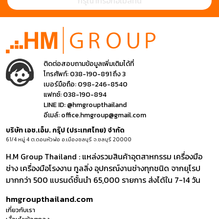
ติดต่อสอบถามข้อมูลเพิ่มเติมได้ที่
โทรศัพท์:
038-190-891 ถึง 3
เบอร์มือถือ:
098-246-8540
แฟกซ์:
038-190-894
LINE ID:
@hmgroupthailand
อีเมล์:
office.hmgroup@gmail.com
บริษัท เอช.เอ็ม. กรุ๊ป (ประเทศไทย) จำกัด
61/4 หมู่ 4 ต.ดอนหัวฬ่อ อ.เมืองชลบุรี จ.ชลบุรี 20000
H.M Group Thailand : แหล่งรวมสินค้าอุตสาหกรรม เครื่องมือ
ช่าง เครื่องมือโรงงาน ทูลลิ่ง อุปกรณ์งานช่างทุกชนิด จากยุโรป
มากกว่า 500 แบรนด์ชั้นนำ 65,000 รายการ ส่งได้ใน 7-14 วัน
hmgroupthailand.com
เกี่ยวกับเรา