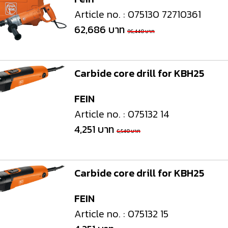
Article no. : 075130 72710361
62,686 บาท
96,440 บาท
Carbide core drill for KBH25
FEIN
Article no. : 075132 14
4,251 บาท
6,540 บาท
Carbide core drill for KBH25
FEIN
Article no. : 075132 15