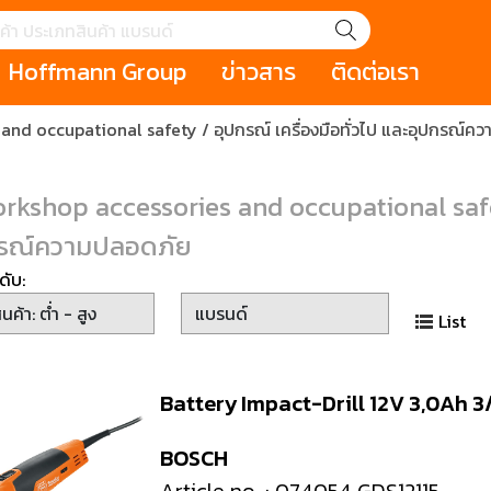
Hoffmann Group
ข่าวสาร
ติดต่อเรา
nd occupational safety / อุปกรณ์ เครื่องมือทั่วไป และอุปกรณ์ค
GROUP STORY
เหตุการณ์
HOLEX
Salespage
GARANT
ale
Cromwell
MAKITA
Hoffmann
Cromwell
rkshop accessories and occupational safety
าหกรรม
กระเป๋าใส่เครื่องมือ (Tool Cases)
คีมสำหรับงานไฟ
กรณ์ความปลอดภัย
รภัย (safety cutter)
สินค้าประเภทประแจ
สินค้าราคาพิเ
Swiss Tool
ดับ:
ประเภทไขควง
เครื่องมือขัดและตกแต่งผิววัสดุ
เครื่องมือที่ไม่
List
(Non-sparking
รับการทำงานในที่สูง
เครื่องมือสำหรับช่างยนต์ (
เครื่องมือสำหรั
Battery Impact-Drill 12V 3,0Ah 3
t)
Mechanic Tools)
(Electrician To
BOSCH
ing / เครื่องมือใช้
2 Modular machining / ชุด
3 Clamping te