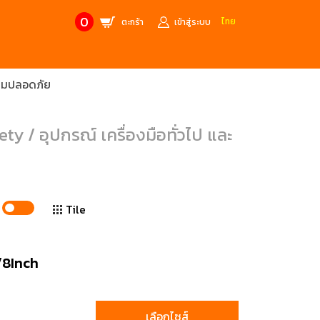
0
ไทย
ตะกร้า
เข้าสู่ระบบ
วามปลอดภัย
CONTACT US
MANUFACTURE’S BRANDS
Stainless Steel Metric Offset
Trusco
 / อุปกรณ์ เครื่องมือทั่วไป และ
ฟ้า
ชุดเครื่องมืองานช่าง
ศษจากแบรนด์ PB
สินค้าลดราคาพิเศษ
ก่อให้เกิดประกายไฟ
เครื่องมือป้องกันไฟฟ้าสถิตย์
Tile
 tools)
(ESD)
บช่างไฟฟ้า
ATORN
/8Inch
ol)
chnology /
4 Metrology / เครื่องมือวัด
เลือกไซส์