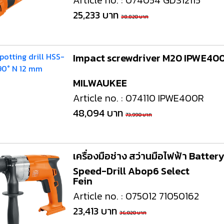
Article no. : 074054 GDS12115
งจักรและเครื่องCNC
เครื่องมือใช้งานกับเครื่องจักรและ
อุปกรณ์จับยึด
25,233 บาท
เครื่องCNC
38,820 บาท
d Cutting / เครื่อง
6 Fastening tools for screws /
7 Gripping, cut
ขัด เจียร และตกแต่ง
เครื่องมือช่าง ประเภทขันแน่น
tools / เครื่อง
Impact screwdriver M20 IPWE40
ยึดให้แน่น
ons and Storage /
0 Workshop accessories and
MILWAUKEE
ครื่องมือ
occupational safety / อุปกรณ์
Article no. : 074110 IPWE400R
เครื่องมือทั่วไป และอุปกรณ์ความ
ปลอดภัย
48,094 บาท
73,990 บาท
เครื่องมือช่าง สว่านมือไฟฟ้า Batter
Speed-Drill Abop6 Select
Fein
Article no. : 075012 71050162
23,413 บาท
36,020 บาท