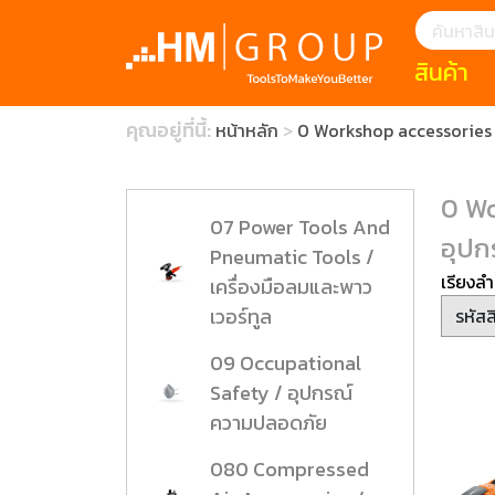
สินค้า
แนะนำ
คุณอยู่ที่นี้:
หน้าหลัก
0 Workshop accessories a
HOFFMANN 
บทความ
clearance s
ECatalogue
Download
0 Wo
กระดาษอุตส
07 Power Tools And
อุป
มีดคัตเตอร์นิ
Pneumatic Tools /
เรียงลำ
เครื่องมือลมและพาว
เวอร์ทูล
สินค้าแนะนำ
09 Occupational
เครื่องมือสำห
Safety / อุปกรณ์
(Tools Heigh
ความปลอดภัย
ประเภท
080 Compressed
1 Mono machin