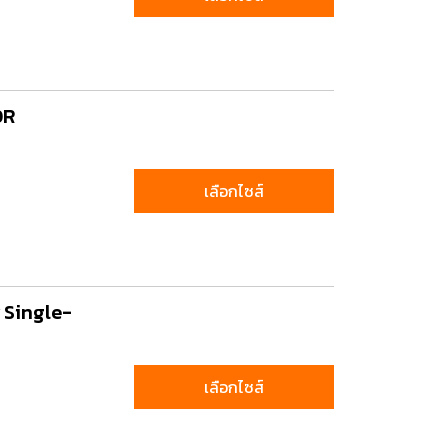
ting, and striking
8 Hand and Assembly Tools /
มือช่าง ประเภทจับ
เครื่องมือช่างสำหรับงานประกอบ
0R
เลือกไซส์
y Single-
เลือกไซส์