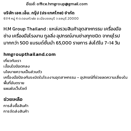
อีเมล์:
office.hmgroup@gmail.com
บริษัท เอช.เอ็ม. กรุ๊ป (ประเทศไทย) จำกัด
61/4 หมู่ 4 ต.ดอนหัวฬ่อ อ.เมืองชลบุรี จ.ชลบุรี 20000
H.M Group Thailand : แหล่งรวมสินค้าอุตสาหกรรม เครื่องมือ
ช่าง เครื่องมือโรงงาน ทูลลิ่ง อุปกรณ์งานช่างทุกชนิด จากยุโรป
มากกว่า 500 แบรนด์ชั้นนำ 65,000 รายการ ส่งได้ใน 7-14 วัน
hmgroupthailand.com
เกี่ยวกับเรา
เงื่อนไขข้อตกลง
นโยบายความเป็นส่วนตัว
เครื่องมือป้องกันระเบิดในโรงงานอุตสาหกรรม – อุปกรณ์ที่ช่วยลดความเสี่ยงใน
พื้นที่อันตราย
แผนผังเว็บไซต์
ช่วยเหลือ
การสั่งซื้อสินค้า
การจัดส่งสินค้า