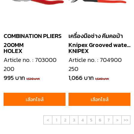
COMBINATION PLIERS
เครื่องมือช่าง คีมคอม้า
200MM
Knipex Grooved water
HOLEX
KNIPEX
pumppliers blacked
Article no. : 703000
Article no. : 704900
200
250
995 บาท
1,066 บาท
1,530 บาท
1,640 บาท
เลือกไซส์
เลือกไซส์
<
1
2
3
4
5
6
7
>
>>