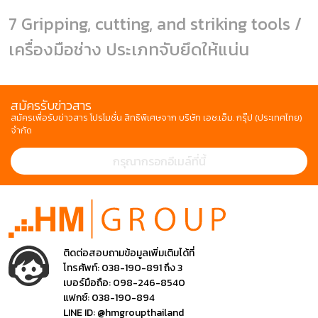
7 Gripping, cutting, and striking tools /
เครื่องมือช่าง ประเภทจับยึดให้แน่น
สมัครรับข่าวสาร
สมัครเพื่อรับข่าวสาร โปรโมชั่น สิทธิพิเศษจาก บริษัท เอช.เอ็ม. กรุ๊ป (ประเทศไทย)
จำกัด
ติดต่อสอบถามข้อมูลเพิ่มเติมได้ที่
โทรศัพท์:
038-190-891 ถึง 3
เบอร์มือถือ:
098-246-8540
แฟกซ์:
038-190-894
LINE ID:
@hmgroupthailand